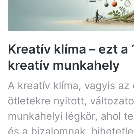
Kreatív klíma – ezt a
kreatív munkahely
A kreatív klíma, vagyis a
ötletekre nyitott, változa
munkahelyi légkör, ahol t
és a bizalomnak, hihetetle