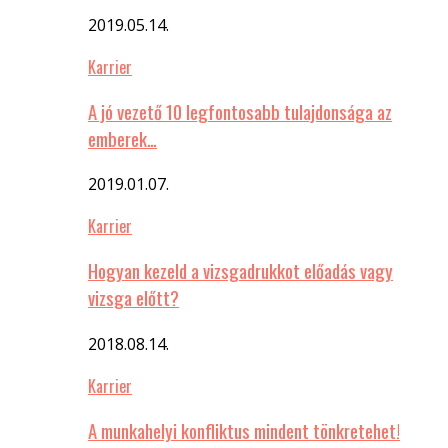
2019.05.14.
Karrier
A jó vezető 10 legfontosabb tulajdonsága az
emberek…
2019.01.07.
Karrier
Hogyan kezeld a vizsgadrukkot előadás vagy
vizsga előtt?
2018.08.14.
Karrier
A munkahelyi konfliktus mindent tönkretehet!