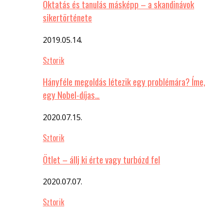
Oktatás és tanulás másképp – a skandinávok
sikertörténete
2019.05.14.
Sztorik
Hányféle megoldás létezik egy problémára? Íme,
egy Nobel-díjas…
2020.07.15.
Sztorik
Ötlet – állj ki érte vagy turbózd fel
2020.07.07.
Sztorik