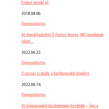
Ezeket kerüld el!
2018.08.06.
Önmegvalósítás
Az énmárkaépítés 5 fontos lépése. Mit mondanak
rólad,…
2022.06.22.
Önmegvalósítás
2 perces szabály a hatékonyabb énedért
2022.06.14.
Önmegvalósítás
Az örömáramlat küzdelemmel kezdődik – Íme a