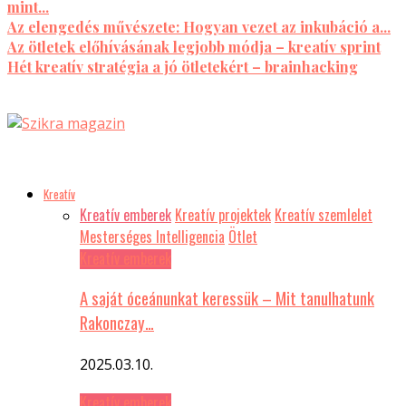
mint...
Az elengedés művészete: Hogyan vezet az inkubáció a...
Az ötletek előhívásának legjobb módja – kreatív sprint
Hét kreatív stratégia a jó ötletekért – brainhacking
Kreatív
Kreatív emberek
Kreatív projektek
Kreatív szemlelet
Mesterséges Intelligencia
Ötlet
Kreatív emberek
A saját óceánunkat keressük – Mit tanulhatunk
Rakonczay…
2025.03.10.
Kreatív emberek