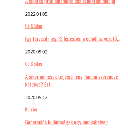
A sikeres problémamegoldás szokatlan módjai
2022.01.05.
Cél&Siker
Így tervezd meg 13 lépésben a célodhoz vezető…
2020.09.02.
Cél&Siker
A siker nemcsak teljesítmény, hanem szerencse
kérdése? Ezt…
2020.05.12.
Karrier
Generációs különbségek egy munkahelyen