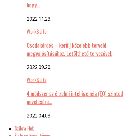
hogy…
2022.11.23.
Work&Life
Csodakérdés – kerülj közelebb terveid
megvalósításához. Letölthető tervezővel!
2022.09.20.
Work&Life
4 módszer az érzelmi intelligencia (EQ) szinted
növelésére…
2022.04.03.
Szikra Hub
Élj kreatívan! könyv