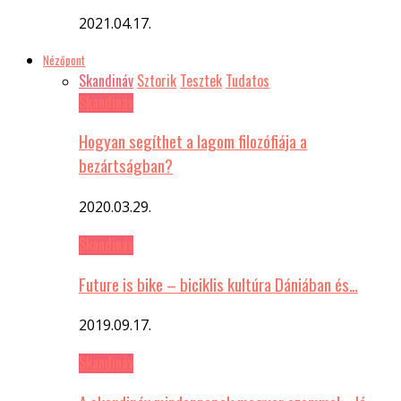
2021.04.17.
Nézőpont
Skandináv
Sztorik
Tesztek
Tudatos
Skandináv
Hogyan segíthet a lagom filozófiája a
bezártságban?
2020.03.29.
Skandináv
Future is bike – biciklis kultúra Dániában és…
2019.09.17.
Skandináv