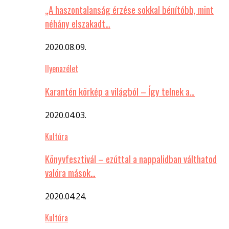
„A haszontalanság érzése sokkal bénítóbb, mint
néhány elszakadt…
2020.08.09.
Ilyenazélet
Karantén körkép a világból – Így telnek a…
2020.04.03.
Kultúra
Könyvfesztivál – ezúttal a nappalidban válthatod
valóra mások…
2020.04.24.
Kultúra