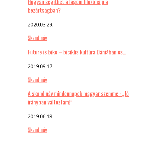
Hogyan segíthet a lagom filozófiája a
bezártságban?
2020.03.29.
Skandináv
Future is bike – biciklis kultúra Dániában és…
2019.09.17.
Skandináv
A skandináv mindennapok magyar szemmel: „Jó
irányban változtam!”
2019.06.18.
Skandináv