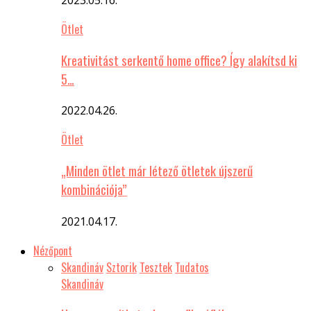
Ötlet
Kreativitást serkentő home office? Így alakítsd ki
5…
2022.04.26.
Ötlet
„Minden ötlet már létező ötletek újszerű
kombinációja”
2021.04.17.
Nézőpont
Skandináv
Sztorik
Tesztek
Tudatos
Skandináv