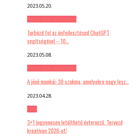
2023.05.20.
Mesterséges Intelligencia
Turbózd fel az önfejlesztésed ChatGPT
segítségével – 10…
2023.05.08.
Mesterséges Intelligencia
A jövő munkái: 30 szakma, amelyekre nagy lesz…
2023.04.28.
Ötlet
3+1 ingyenesen letölthető évtervező. Tervezd
kreatívan 2026-ot!