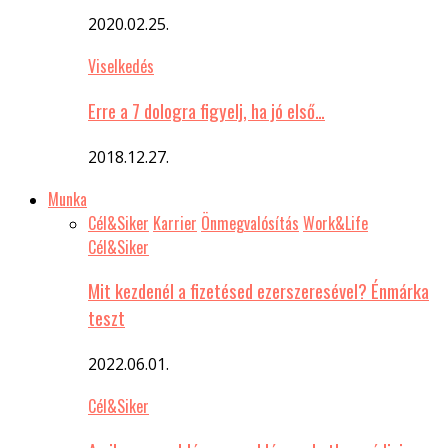
2020.02.25.
Viselkedés
Erre a 7 dologra figyelj, ha jó első…
2018.12.27.
Munka
Cél&Siker
Karrier
Önmegvalósítás
Work&Life
Cél&Siker
Mit kezdenél a fizetésed ezerszeresével? Énmárka
teszt
2022.06.01.
Cél&Siker