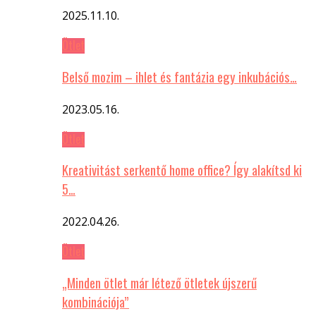
2025.11.10.
Ötlet
Belső mozim – ihlet és fantázia egy inkubációs…
2023.05.16.
Ötlet
Kreativitást serkentő home office? Így alakítsd ki
5…
2022.04.26.
Ötlet
„Minden ötlet már létező ötletek újszerű
kombinációja”