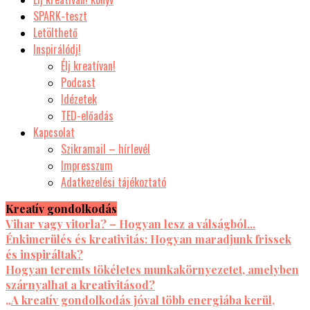
SPARK-teszt
Letölthető
Inspirálódj!
Élj kreatívan!
Podcast
Idézetek
TED-előadás
Kapcsolat
Szikramail – hírlevél
Impresszum
Adatkezelési tájékoztató
Kreatív gondolkodás
Vihar vagy vitorla? – Hogyan lesz a válságból...
Énkimerülés és kreativitás: Hogyan maradjunk frissek
és inspiráltak?
Hogyan teremts tökéletes munkakörnyezetet, amelyben
szárnyalhat a kreativitásod?
„A kreatív gondolkodás jóval több energiába kerül,