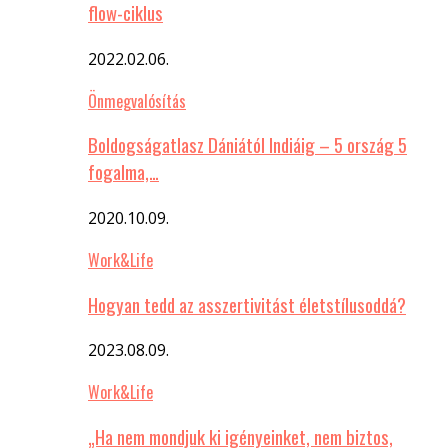
flow-ciklus
2022.02.06.
Önmegvalósítás
Boldogságatlasz Dániától Indiáig – 5 ország 5
fogalma,…
2020.10.09.
Work&Life
Hogyan tedd az asszertivitást életstílusoddá?
2023.08.09.
Work&Life
„Ha nem mondjuk ki igényeinket, nem biztos,