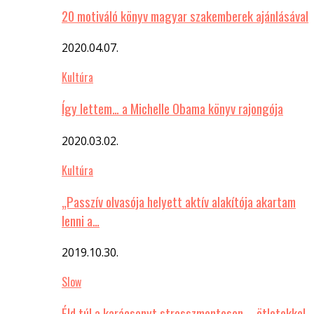
20 motiváló könyv magyar szakemberek ajánlásával
2020.04.07.
Kultúra
Így lettem… a Michelle Obama könyv rajongója
2020.03.02.
Kultúra
„Passzív olvasója helyett aktív alakítója akartam
lenni a…
2019.10.30.
Slow
Éld túl a karácsonyt stresszmentesen – ötletekkel