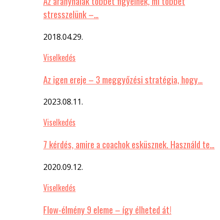
Az aranyhalak többet figyelnek, mi többet
stresszelünk –…
2018.04.29.
Viselkedés
Az igen ereje – 3 meggyőzési stratégia, hogy…
2023.08.11.
Viselkedés
7 kérdés, amire a coachok esküsznek. Használd te…
2020.09.12.
Viselkedés
Flow-élmény 9 eleme – így élheted át!