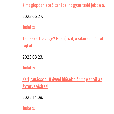
7 meglepően apró tanács, hogyan tedd jobbá a…
2023.06.27.
Tudatos
Te asszertív vagy? Ellenőrizd, a sikered múlhat
rajta!
2023.03.23.
Tudatos
Kérj tanácsot 10 évvel idősebb önmagadtól az
évtervezéshez!
2022.11.08.
Tudatos