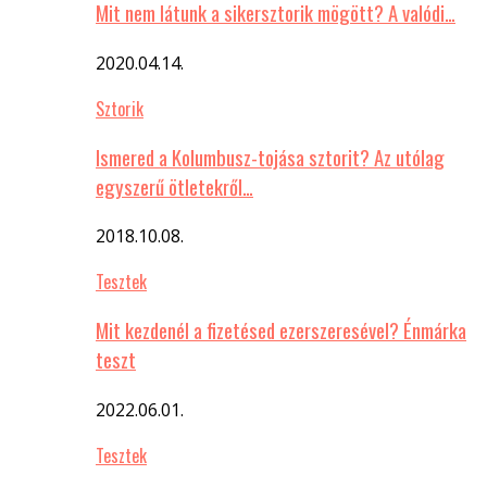
Mit nem látunk a sikersztorik mögött? A valódi…
2020.04.14.
Sztorik
Ismered a Kolumbusz-tojása sztorit? Az utólag
egyszerű ötletekről…
2018.10.08.
Tesztek
Mit kezdenél a fizetésed ezerszeresével? Énmárka
teszt
2022.06.01.
Tesztek