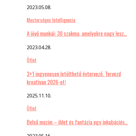
2023.05.08.
Mesterséges Intelligencia
A jövő munkái: 30 szakma, amelyekre nagy lesz…
2023.04.28.
Ötlet
3+1 ingyenesen letölthető évtervező. Tervezd
kreatívan 2026-ot!
2025.11.10.
Ötlet
Belső mozim – ihlet és fantázia egy inkubációs…
2023.05.16.