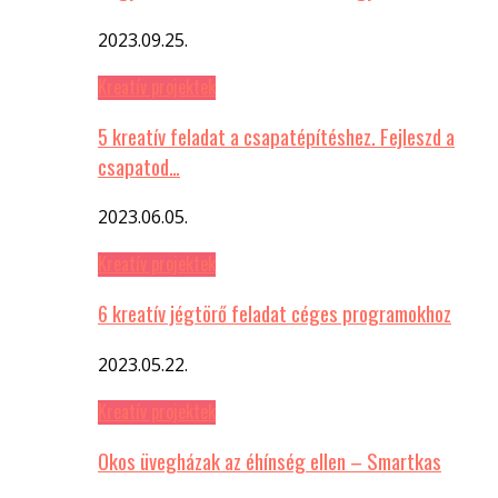
2023.09.25.
Kreatív projektek
5 kreatív feladat a csapatépítéshez. Fejleszd a
csapatod…
2023.06.05.
Kreatív projektek
6 kreatív jégtörő feladat céges programokhoz
2023.05.22.
Kreatív projektek
Okos üvegházak az éhínség ellen – Smartkas