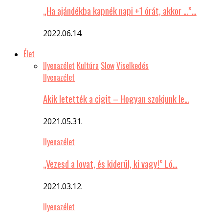
„Ha ajándékba kapnék napi +1 órát, akkor …”…
2022.06.14.
Élet
Ilyenazélet
Kultúra
Slow
Viselkedés
Ilyenazélet
Akik letették a cigit – Hogyan szokjunk le…
2021.05.31.
Ilyenazélet
„Vezesd a lovat, és kiderül, ki vagy!” Ló…
2021.03.12.
Ilyenazélet