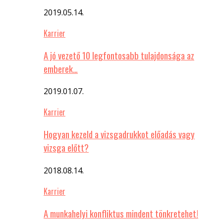
2019.05.14.
Karrier
A jó vezető 10 legfontosabb tulajdonsága az
emberek…
2019.01.07.
Karrier
Hogyan kezeld a vizsgadrukkot előadás vagy
vizsga előtt?
2018.08.14.
Karrier
A munkahelyi konfliktus mindent tönkretehet!