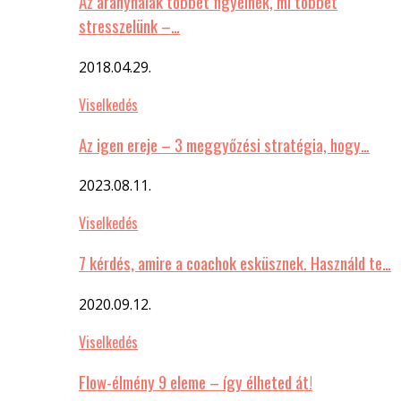
Az aranyhalak többet figyelnek, mi többet
stresszelünk –…
2018.04.29.
Viselkedés
Az igen ereje – 3 meggyőzési stratégia, hogy…
2023.08.11.
Viselkedés
7 kérdés, amire a coachok esküsznek. Használd te…
2020.09.12.
Viselkedés
Flow-élmény 9 eleme – így élheted át!