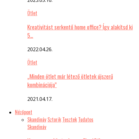
Ötlet
Kreativitást serkentő home office? Így alakítsd ki
5…
2022.04.26.
Ötlet
„Minden ötlet már létező ötletek újszerű
kombinációja”
2021.04.17.
Nézőpont
Skandináv
Sztorik
Tesztek
Tudatos
Skandináv