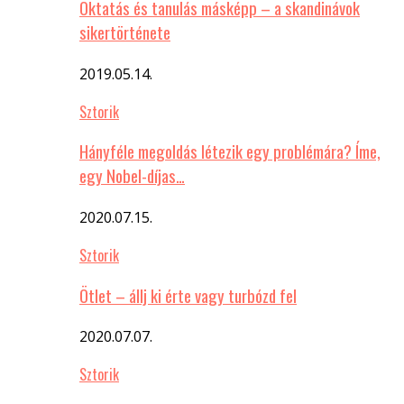
Oktatás és tanulás másképp – a skandinávok
sikertörténete
2019.05.14.
Sztorik
Hányféle megoldás létezik egy problémára? Íme,
egy Nobel-díjas…
2020.07.15.
Sztorik
Ötlet – állj ki érte vagy turbózd fel
2020.07.07.
Sztorik