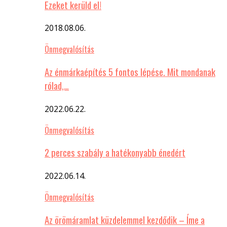
Ezeket kerüld el!
2018.08.06.
Önmegvalósítás
Az énmárkaépítés 5 fontos lépése. Mit mondanak
rólad,…
2022.06.22.
Önmegvalósítás
2 perces szabály a hatékonyabb énedért
2022.06.14.
Önmegvalósítás
Az örömáramlat küzdelemmel kezdődik – Íme a