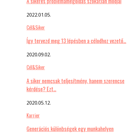
A sikeres problémamegoldás szokatlan módjai
2022.01.05.
Cél&Siker
Így tervezd meg 13 lépésben a célodhoz vezető…
2020.09.02.
Cél&Siker
A siker nemcsak teljesítmény, hanem szerencse
kérdése? Ezt…
2020.05.12.
Karrier
Generációs különbségek egy munkahelyen