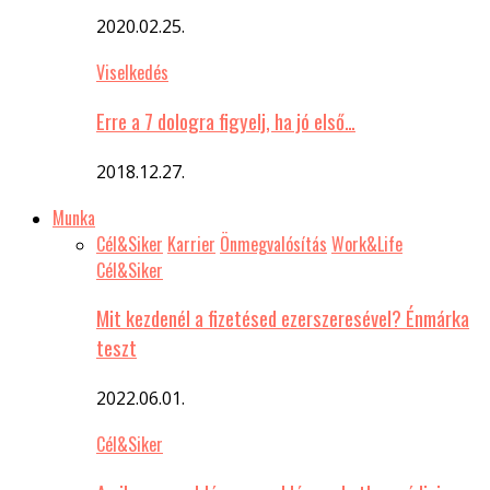
2020.02.25.
Viselkedés
Erre a 7 dologra figyelj, ha jó első…
2018.12.27.
Munka
Cél&Siker
Karrier
Önmegvalósítás
Work&Life
Cél&Siker
Mit kezdenél a fizetésed ezerszeresével? Énmárka
teszt
2022.06.01.
Cél&Siker