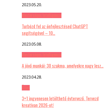
2023.05.20.
Mesterséges Intelligencia
Turbózd fel az önfejlesztésed ChatGPT
segítségével – 10…
2023.05.08.
Mesterséges Intelligencia
A jövő munkái: 30 szakma, amelyekre nagy lesz…
2023.04.28.
Ötlet
3+1 ingyenesen letölthető évtervező. Tervezd
kreatívan 2026-ot!