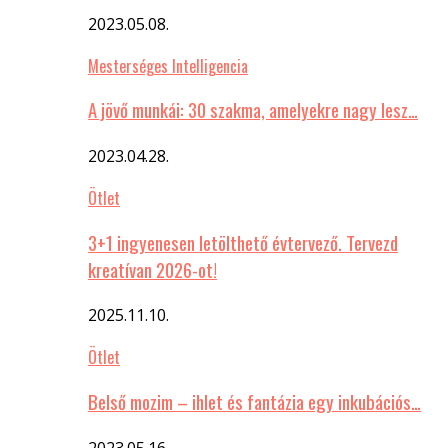
2023.05.08.
Mesterséges Intelligencia
A jövő munkái: 30 szakma, amelyekre nagy lesz…
2023.04.28.
Ötlet
3+1 ingyenesen letölthető évtervező. Tervezd
kreatívan 2026-ot!
2025.11.10.
Ötlet
Belső mozim – ihlet és fantázia egy inkubációs…
2023.05.16.