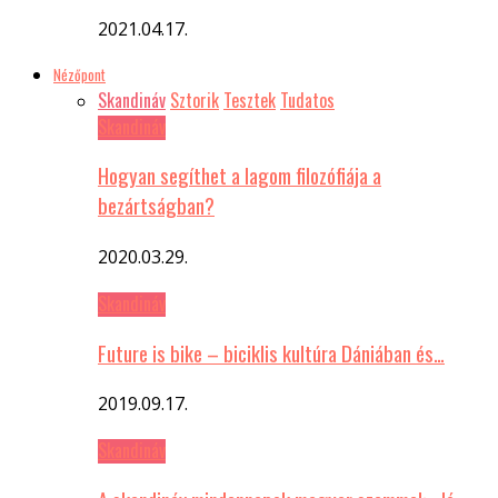
2021.04.17.
Nézőpont
Skandináv
Sztorik
Tesztek
Tudatos
Skandináv
Hogyan segíthet a lagom filozófiája a
bezártságban?
2020.03.29.
Skandináv
Future is bike – biciklis kultúra Dániában és…
2019.09.17.
Skandináv