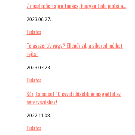
7 meglepően apró tanács, hogyan tedd jobbá a…
2023.06.27.
Tudatos
Te asszertív vagy? Ellenőrizd, a sikered múlhat
rajta!
2023.03.23.
Tudatos
Kérj tanácsot 10 évvel idősebb önmagadtól az
évtervezéshez!
2022.11.08.
Tudatos