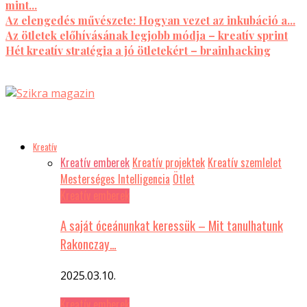
mint...
Az elengedés művészete: Hogyan vezet az inkubáció a...
Az ötletek előhívásának legjobb módja – kreatív sprint
Hét kreatív stratégia a jó ötletekért – brainhacking
Kreatív
Kreatív emberek
Kreatív projektek
Kreatív szemlelet
Mesterséges Intelligencia
Ötlet
Kreatív emberek
A saját óceánunkat keressük – Mit tanulhatunk
Rakonczay…
2025.03.10.
Kreatív emberek