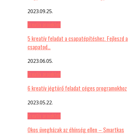
2023.09.25.
Kreatív projektek
5 kreatív feladat a csapatépítéshez. Fejleszd a
csapatod…
2023.06.05.
Kreatív projektek
6 kreatív jégtörő feladat céges programokhoz
2023.05.22.
Kreatív projektek
Okos üvegházak az éhínség ellen – Smartkas