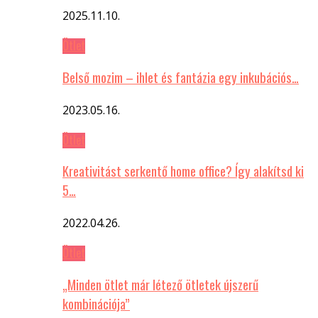
2025.11.10.
Ötlet
Belső mozim – ihlet és fantázia egy inkubációs…
2023.05.16.
Ötlet
Kreativitást serkentő home office? Így alakítsd ki
5…
2022.04.26.
Ötlet
„Minden ötlet már létező ötletek újszerű
kombinációja”