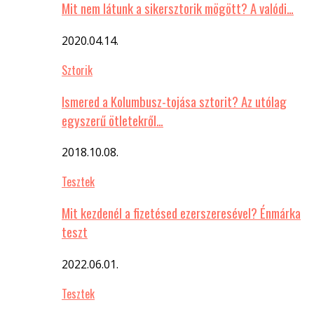
Mit nem látunk a sikersztorik mögött? A valódi…
2020.04.14.
Sztorik
Ismered a Kolumbusz-tojása sztorit? Az utólag
egyszerű ötletekről…
2018.10.08.
Tesztek
Mit kezdenél a fizetésed ezerszeresével? Énmárka
teszt
2022.06.01.
Tesztek