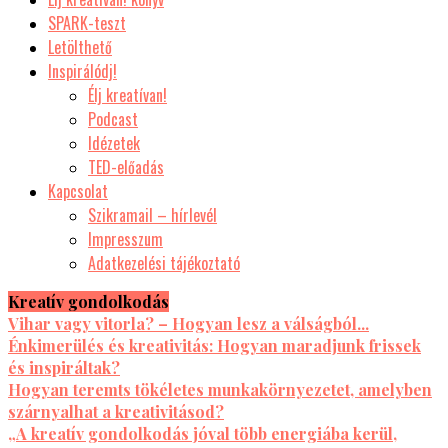
SPARK-teszt
Letölthető
Inspirálódj!
Élj kreatívan!
Podcast
Idézetek
TED-előadás
Kapcsolat
Szikramail – hírlevél
Impresszum
Adatkezelési tájékoztató
Kreatív gondolkodás
Vihar vagy vitorla? – Hogyan lesz a válságból...
Énkimerülés és kreativitás: Hogyan maradjunk frissek
és inspiráltak?
Hogyan teremts tökéletes munkakörnyezetet, amelyben
szárnyalhat a kreativitásod?
„A kreatív gondolkodás jóval több energiába kerül,