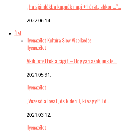
„Ha ajándékba kapnék napi +1 órát, akkor …”…
2022.06.14.
Élet
Ilyenazélet
Kultúra
Slow
Viselkedés
Ilyenazélet
Akik letették a cigit – Hogyan szokjunk le…
2021.05.31.
Ilyenazélet
„Vezesd a lovat, és kiderül, ki vagy!” Ló…
2021.03.12.
Ilyenazélet