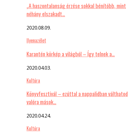
„A haszontalanság érzése sokkal bénítóbb, mint
néhány elszakadt…
2020.08.09.
Ilyenazélet
Karantén körkép a világból – Így telnek a…
2020.04.03.
Kultúra
Könyvfesztivál – ezúttal a nappalidban válthatod
valóra mások…
2020.04.24.
Kultúra