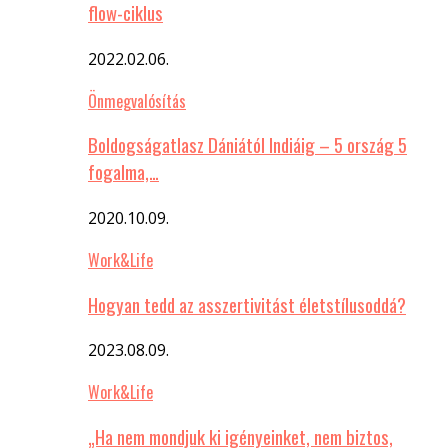
flow-ciklus
2022.02.06.
Önmegvalósítás
Boldogságatlasz Dániától Indiáig – 5 ország 5
fogalma,…
2020.10.09.
Work&Life
Hogyan tedd az asszertivitást életstílusoddá?
2023.08.09.
Work&Life
„Ha nem mondjuk ki igényeinket, nem biztos,