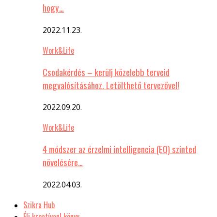
hogy…
2022.11.23.
Work&Life
Csodakérdés – kerülj közelebb terveid
megvalósításához. Letölthető tervezővel!
2022.09.20.
Work&Life
4 módszer az érzelmi intelligencia (EQ) szinted
növelésére…
2022.04.03.
Szikra Hub
Élj kreatívan! könyv