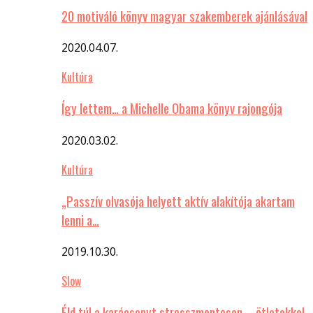
20 motiváló könyv magyar szakemberek ajánlásával
2020.04.07.
Kultúra
Így lettem… a Michelle Obama könyv rajongója
2020.03.02.
Kultúra
„Passzív olvasója helyett aktív alakítója akartam
lenni a…
2019.10.30.
Slow
Éld túl a karácsonyt stresszmentesen – ötletekkel