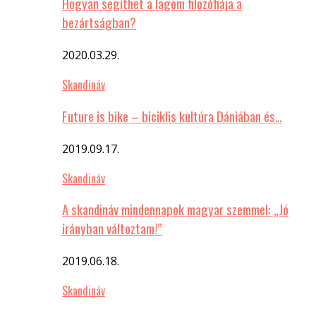
Hogyan segíthet a lagom filozófiája a
bezártságban?
2020.03.29.
Skandináv
Future is bike – biciklis kultúra Dániában és…
2019.09.17.
Skandináv
A skandináv mindennapok magyar szemmel: „Jó
irányban változtam!”
2019.06.18.
Skandináv