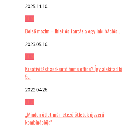
2025.11.10.
Ötlet
Belső mozim – ihlet és fantázia egy inkubációs…
2023.05.16.
Ötlet
Kreativitást serkentő home office? Így alakítsd ki
5…
2022.04.26.
Ötlet
„Minden ötlet már létező ötletek újszerű
kombinációja”