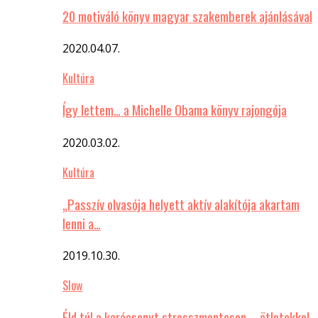
20 motiváló könyv magyar szakemberek ajánlásával
2020.04.07.
Kultúra
Így lettem… a Michelle Obama könyv rajongója
2020.03.02.
Kultúra
„Passzív olvasója helyett aktív alakítója akartam
lenni a…
2019.10.30.
Slow
Éld túl a karácsonyt stresszmentesen – ötletekkel