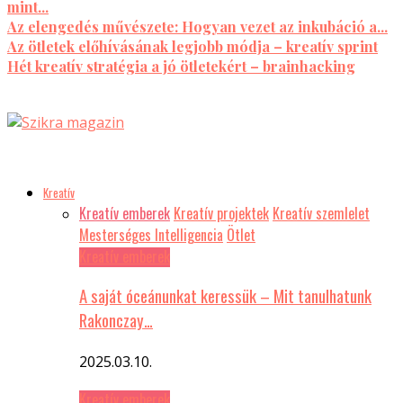
mint...
Az elengedés művészete: Hogyan vezet az inkubáció a...
Az ötletek előhívásának legjobb módja – kreatív sprint
Hét kreatív stratégia a jó ötletekért – brainhacking
Kreatív
Kreatív emberek
Kreatív projektek
Kreatív szemlelet
Mesterséges Intelligencia
Ötlet
Kreatív emberek
A saját óceánunkat keressük – Mit tanulhatunk
Rakonczay…
2025.03.10.
Kreatív emberek