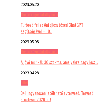
2023.05.20.
Mesterséges Intelligencia
Turbózd fel az önfejlesztésed ChatGPT
segítségével – 10…
2023.05.08.
Mesterséges Intelligencia
A jövő munkái: 30 szakma, amelyekre nagy lesz…
2023.04.28.
Ötlet
3+1 ingyenesen letölthető évtervező. Tervezd
kreatívan 2026-ot!