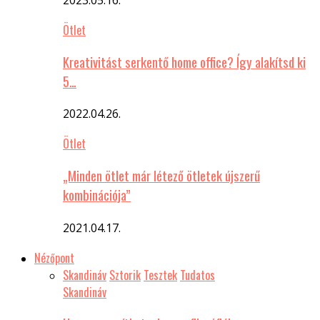
Ötlet
Kreativitást serkentő home office? Így alakítsd ki
5…
2022.04.26.
Ötlet
„Minden ötlet már létező ötletek újszerű
kombinációja”
2021.04.17.
Nézőpont
Skandináv
Sztorik
Tesztek
Tudatos
Skandináv