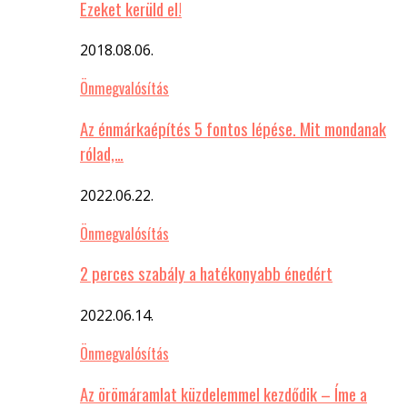
Ezeket kerüld el!
2018.08.06.
Önmegvalósítás
Az énmárkaépítés 5 fontos lépése. Mit mondanak
rólad,…
2022.06.22.
Önmegvalósítás
2 perces szabály a hatékonyabb énedért
2022.06.14.
Önmegvalósítás
Az örömáramlat küzdelemmel kezdődik – Íme a