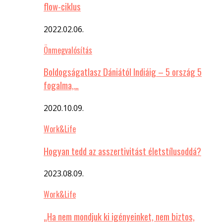
flow-ciklus
2022.02.06.
Önmegvalósítás
Boldogságatlasz Dániától Indiáig – 5 ország 5
fogalma,…
2020.10.09.
Work&Life
Hogyan tedd az asszertivitást életstílusoddá?
2023.08.09.
Work&Life
„Ha nem mondjuk ki igényeinket, nem biztos,