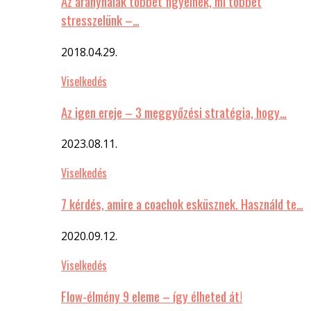
Az aranyhalak többet figyelnek, mi többet
stresszelünk –…
2018.04.29.
Viselkedés
Az igen ereje – 3 meggyőzési stratégia, hogy…
2023.08.11.
Viselkedés
7 kérdés, amire a coachok esküsznek. Használd te…
2020.09.12.
Viselkedés
Flow-élmény 9 eleme – így élheted át!