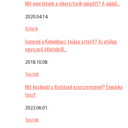
Mit nem látunk a sikersztorik mögött? A valódi…
2020.04.14.
Sztorik
Ismered a Kolumbusz-tojása sztorit? Az utólag
egyszerű ötletekről…
2018.10.08.
Tesztek
Mit kezdenél a fizetésed ezerszeresével? Énmárka
teszt
2022.06.01.
Tesztek