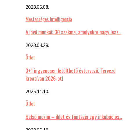
2023.05.08.
Mesterséges Intelligencia
A jövő munkái: 30 szakma, amelyekre nagy lesz…
2023.04.28.
Ötlet
3+1 ingyenesen letölthető évtervező. Tervezd
kreatívan 2026-ot!
2025.11.10.
Ötlet
Belső mozim – ihlet és fantázia egy inkubációs…
2023.05.16.