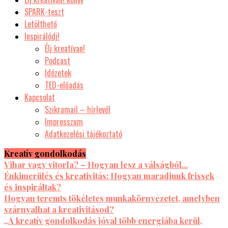
SPARK-teszt
Letölthető
Inspirálódj!
Élj kreatívan!
Podcast
Idézetek
TED-előadás
Kapcsolat
Szikramail – hírlevél
Impresszum
Adatkezelési tájékoztató
Kreatív gondolkodás
Vihar vagy vitorla? – Hogyan lesz a válságból...
Énkimerülés és kreativitás: Hogyan maradjunk frissek
és inspiráltak?
Hogyan teremts tökéletes munkakörnyezetet, amelyben
szárnyalhat a kreativitásod?
„A kreatív gondolkodás jóval több energiába kerül,