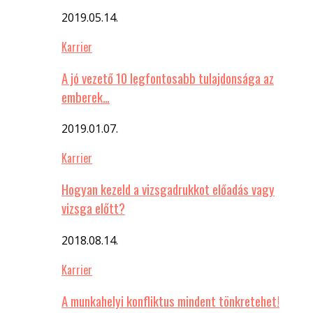
2019.05.14.
Karrier
A jó vezető 10 legfontosabb tulajdonsága az
emberek…
2019.01.07.
Karrier
Hogyan kezeld a vizsgadrukkot előadás vagy
vizsga előtt?
2018.08.14.
Karrier
A munkahelyi konfliktus mindent tönkretehet!