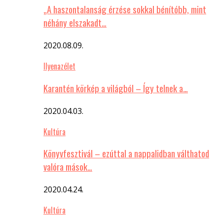
„A haszontalanság érzése sokkal bénítóbb, mint
néhány elszakadt…
2020.08.09.
Ilyenazélet
Karantén körkép a világból – Így telnek a…
2020.04.03.
Kultúra
Könyvfesztivál – ezúttal a nappalidban válthatod
valóra mások…
2020.04.24.
Kultúra