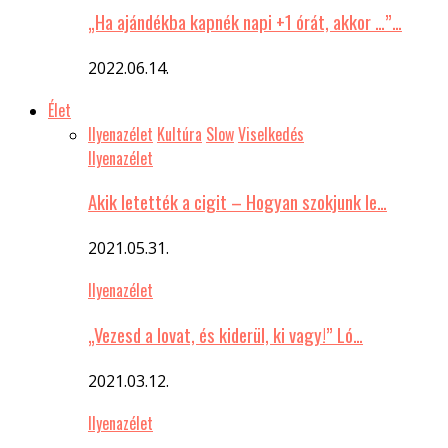
„Ha ajándékba kapnék napi +1 órát, akkor …”…
2022.06.14.
Élet
Ilyenazélet
Kultúra
Slow
Viselkedés
Ilyenazélet
Akik letették a cigit – Hogyan szokjunk le…
2021.05.31.
Ilyenazélet
„Vezesd a lovat, és kiderül, ki vagy!” Ló…
2021.03.12.
Ilyenazélet