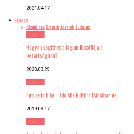
2021.04.17.
Nézőpont
Skandináv
Sztorik
Tesztek
Tudatos
Skandináv
Hogyan segíthet a lagom filozófiája a
bezártságban?
2020.03.29.
Skandináv
Future is bike – biciklis kultúra Dániában és…
2019.09.17.
Skandináv