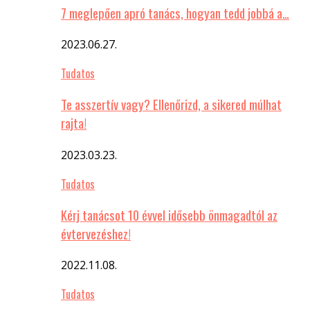
7 meglepően apró tanács, hogyan tedd jobbá a…
2023.06.27.
Tudatos
Te asszertív vagy? Ellenőrizd, a sikered múlhat
rajta!
2023.03.23.
Tudatos
Kérj tanácsot 10 évvel idősebb önmagadtól az
évtervezéshez!
2022.11.08.
Tudatos