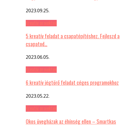
2023.09.25.
Kreatív projektek
5 kreatív feladat a csapatépítéshez. Fejleszd a
csapatod…
2023.06.05.
Kreatív projektek
6 kreatív jégtörő feladat céges programokhoz
2023.05.22.
Kreatív projektek
Okos üvegházak az éhínség ellen – Smartkas