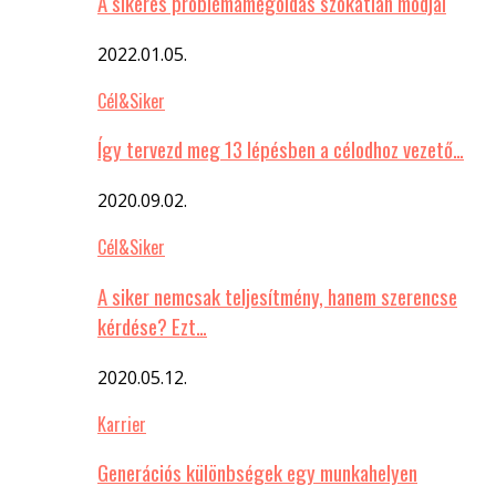
A sikeres problémamegoldás szokatlan módjai
2022.01.05.
Cél&Siker
Így tervezd meg 13 lépésben a célodhoz vezető…
2020.09.02.
Cél&Siker
A siker nemcsak teljesítmény, hanem szerencse
kérdése? Ezt…
2020.05.12.
Karrier
Generációs különbségek egy munkahelyen