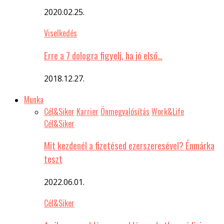
2020.02.25.
Viselkedés
Erre a 7 dologra figyelj, ha jó első…
2018.12.27.
Munka
Cél&Siker
Karrier
Önmegvalósítás
Work&Life
Cél&Siker
Mit kezdenél a fizetésed ezerszeresével? Énmárka
teszt
2022.06.01.
Cél&Siker