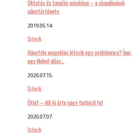
Oktatás és tanulás másképp – a skandinávok
sikertörténete
2019.05.14.
Sztorik
Hányféle megoldás létezik egy problémára? Íme,
egy Nobel-díjas…
2020.07.15.
Sztorik
Ötlet – állj ki érte vagy turbózd fel
2020.07.07.
Sztorik