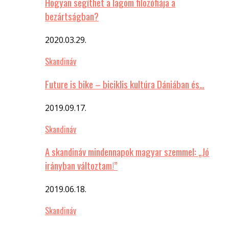
Hogyan segíthet a lagom filozófiája a
bezártságban?
2020.03.29.
Skandináv
Future is bike – biciklis kultúra Dániában és…
2019.09.17.
Skandináv
A skandináv mindennapok magyar szemmel: „Jó
irányban változtam!”
2019.06.18.
Skandináv