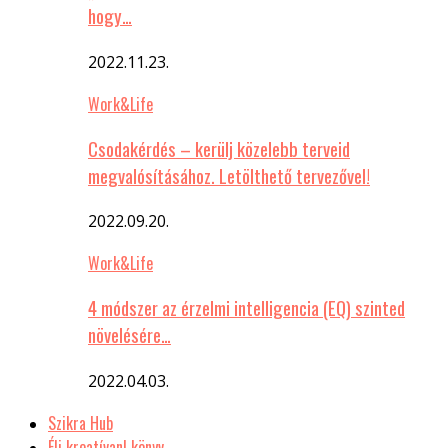
hogy…
2022.11.23.
Work&Life
Csodakérdés – kerülj közelebb terveid
megvalósításához. Letölthető tervezővel!
2022.09.20.
Work&Life
4 módszer az érzelmi intelligencia (EQ) szinted
növelésére…
2022.04.03.
Szikra Hub
Élj kreatívan! könyv