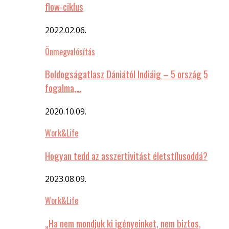
flow-ciklus
2022.02.06.
Önmegvalósítás
Boldogságatlasz Dániától Indiáig – 5 ország 5
fogalma,…
2020.10.09.
Work&Life
Hogyan tedd az asszertivitást életstílusoddá?
2023.08.09.
Work&Life
„Ha nem mondjuk ki igényeinket, nem biztos,