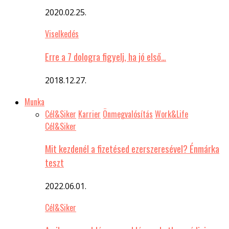
2020.02.25.
Viselkedés
Erre a 7 dologra figyelj, ha jó első…
2018.12.27.
Munka
Cél&Siker
Karrier
Önmegvalósítás
Work&Life
Cél&Siker
Mit kezdenél a fizetésed ezerszeresével? Énmárka
teszt
2022.06.01.
Cél&Siker