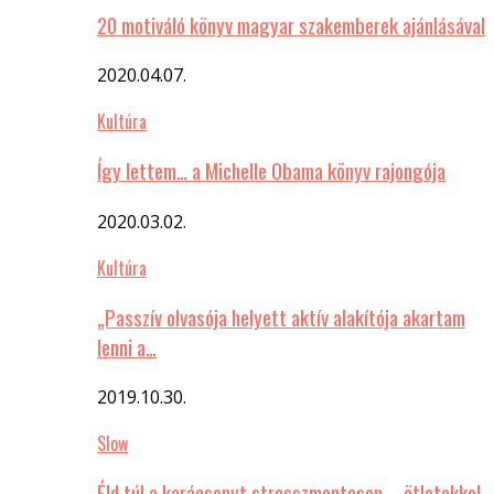
20 motiváló könyv magyar szakemberek ajánlásával
2020.04.07.
Kultúra
Így lettem… a Michelle Obama könyv rajongója
2020.03.02.
Kultúra
„Passzív olvasója helyett aktív alakítója akartam
lenni a…
2019.10.30.
Slow
Éld túl a karácsonyt stresszmentesen – ötletekkel