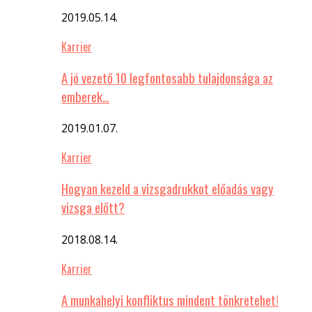
2019.05.14.
Karrier
A jó vezető 10 legfontosabb tulajdonsága az
emberek…
2019.01.07.
Karrier
Hogyan kezeld a vizsgadrukkot előadás vagy
vizsga előtt?
2018.08.14.
Karrier
A munkahelyi konfliktus mindent tönkretehet!