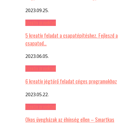
2023.09.25.
Kreatív projektek
5 kreatív feladat a csapatépítéshez. Fejleszd a
csapatod…
2023.06.05.
Kreatív projektek
6 kreatív jégtörő feladat céges programokhoz
2023.05.22.
Kreatív projektek
Okos üvegházak az éhínség ellen – Smartkas