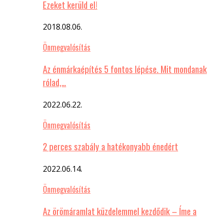
Ezeket kerüld el!
2018.08.06.
Önmegvalósítás
Az énmárkaépítés 5 fontos lépése. Mit mondanak
rólad,…
2022.06.22.
Önmegvalósítás
2 perces szabály a hatékonyabb énedért
2022.06.14.
Önmegvalósítás
Az örömáramlat küzdelemmel kezdődik – Íme a