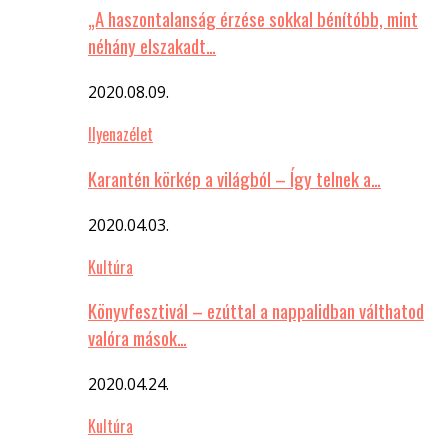
„A haszontalanság érzése sokkal bénítóbb, mint
néhány elszakadt…
2020.08.09.
Ilyenazélet
Karantén körkép a világból – Így telnek a…
2020.04.03.
Kultúra
Könyvfesztivál – ezúttal a nappalidban válthatod
valóra mások…
2020.04.24.
Kultúra