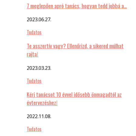
7 meglepően apró tanács, hogyan tedd jobbá a…
2023.06.27.
Tudatos
Te asszertív vagy? Ellenőrizd, a sikered múlhat
rajta!
2023.03.23.
Tudatos
Kérj tanácsot 10 évvel idősebb önmagadtól az
évtervezéshez!
2022.11.08.
Tudatos