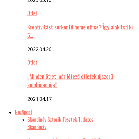
Ötlet
Kreativitást serkentő home office? Így alakítsd ki
5…
2022.04.26.
Ötlet
„Minden ötlet már létező ötletek újszerű
kombinációja”
2021.04.17.
Nézőpont
Skandináv
Sztorik
Tesztek
Tudatos
Skandináv