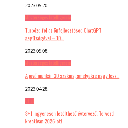
2023.05.20.
Mesterséges Intelligencia
Turbózd fel az önfejlesztésed ChatGPT
segítségével – 10…
2023.05.08.
Mesterséges Intelligencia
A jövő munkái: 30 szakma, amelyekre nagy lesz…
2023.04.28.
Ötlet
3+1 ingyenesen letölthető évtervező. Tervezd
kreatívan 2026-ot!