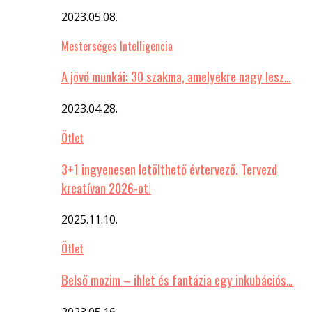
2023.05.08.
Mesterséges Intelligencia
A jövő munkái: 30 szakma, amelyekre nagy lesz…
2023.04.28.
Ötlet
3+1 ingyenesen letölthető évtervező. Tervezd
kreatívan 2026-ot!
2025.11.10.
Ötlet
Belső mozim – ihlet és fantázia egy inkubációs…
2023.05.16.