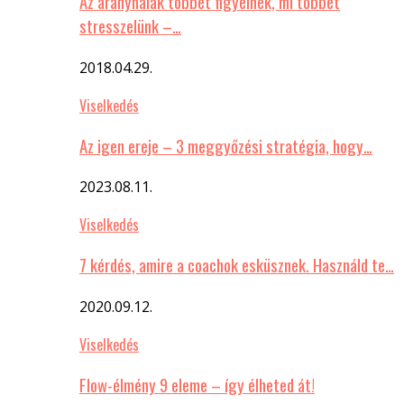
Az aranyhalak többet figyelnek, mi többet
stresszelünk –…
2018.04.29.
Viselkedés
Az igen ereje – 3 meggyőzési stratégia, hogy…
2023.08.11.
Viselkedés
7 kérdés, amire a coachok esküsznek. Használd te…
2020.09.12.
Viselkedés
Flow-élmény 9 eleme – így élheted át!