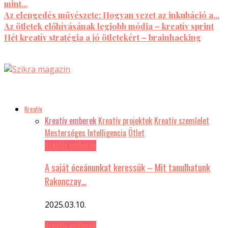
mint...
Az elengedés művészete: Hogyan vezet az inkubáció a...
Az ötletek előhívásának legjobb módja – kreatív sprint
Hét kreatív stratégia a jó ötletekért – brainhacking
Kreatív
Kreatív emberek
Kreatív projektek
Kreatív szemlelet
Mesterséges Intelligencia
Ötlet
Kreatív emberek
A saját óceánunkat keressük – Mit tanulhatunk
Rakonczay…
2025.03.10.
Kreatív emberek