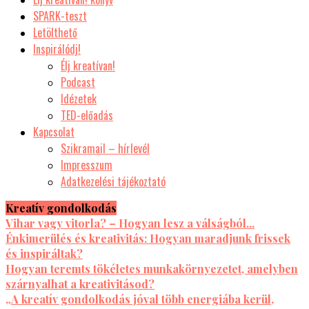
SPARK-teszt
Letölthető
Inspirálódj!
Élj kreatívan!
Podcast
Idézetek
TED-előadás
Kapcsolat
Szikramail – hírlevél
Impresszum
Adatkezelési tájékoztató
Kreatív gondolkodás
Vihar vagy vitorla? – Hogyan lesz a válságból...
Énkimerülés és kreativitás: Hogyan maradjunk frissek
és inspiráltak?
Hogyan teremts tökéletes munkakörnyezetet, amelyben
szárnyalhat a kreativitásod?
„A kreatív gondolkodás jóval több energiába kerül,