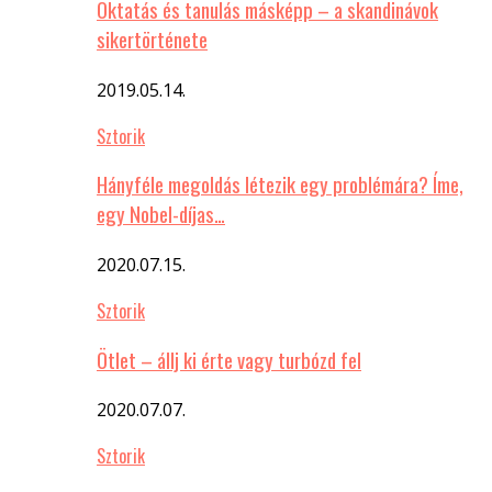
Oktatás és tanulás másképp – a skandinávok
sikertörténete
2019.05.14.
Sztorik
Hányféle megoldás létezik egy problémára? Íme,
egy Nobel-díjas…
2020.07.15.
Sztorik
Ötlet – állj ki érte vagy turbózd fel
2020.07.07.
Sztorik