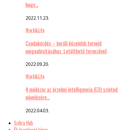
hogy…
2022.11.23.
Work&Life
Csodakérdés – kerülj közelebb terveid
megvalósításához. Letölthető tervezővel!
2022.09.20.
Work&Life
4 módszer az érzelmi intelligencia (EQ) szinted
növelésére…
2022.04.03.
Szikra Hub
Élj kreatívan! könyv