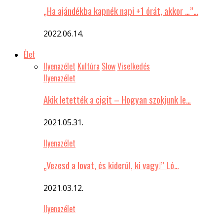
„Ha ajándékba kapnék napi +1 órát, akkor …”…
2022.06.14.
Élet
Ilyenazélet
Kultúra
Slow
Viselkedés
Ilyenazélet
Akik letették a cigit – Hogyan szokjunk le…
2021.05.31.
Ilyenazélet
„Vezesd a lovat, és kiderül, ki vagy!” Ló…
2021.03.12.
Ilyenazélet