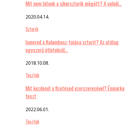
Mit nem látunk a sikersztorik mögött? A valódi…
2020.04.14.
Sztorik
Ismered a Kolumbusz-tojása sztorit? Az utólag
egyszerű ötletekről…
2018.10.08.
Tesztek
Mit kezdenél a fizetésed ezerszeresével? Énmárka
teszt
2022.06.01.
Tesztek