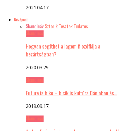
2021.04.17.
Nézőpont
Skandináv
Sztorik
Tesztek
Tudatos
Skandináv
Hogyan segíthet a lagom filozófiája a
bezártságban?
2020.03.29.
Skandináv
Future is bike – biciklis kultúra Dániában és…
2019.09.17.
Skandináv