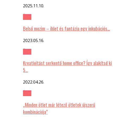
2025.11.10.
Ötlet
Belső mozim – ihlet és fantázia egy inkubációs…
2023.05.16.
Ötlet
Kreativitást serkentő home office? Így alakítsd ki
5…
2022.04.26.
Ötlet
„Minden ötlet már létező ötletek újszerű
kombinációja”