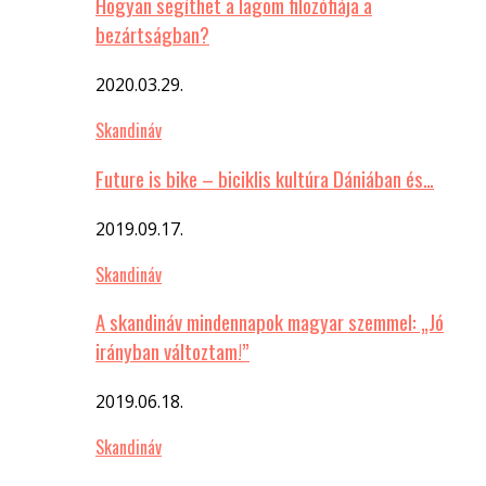
Hogyan segíthet a lagom filozófiája a
bezártságban?
2020.03.29.
Skandináv
Future is bike – biciklis kultúra Dániában és…
2019.09.17.
Skandináv
A skandináv mindennapok magyar szemmel: „Jó
irányban változtam!”
2019.06.18.
Skandináv