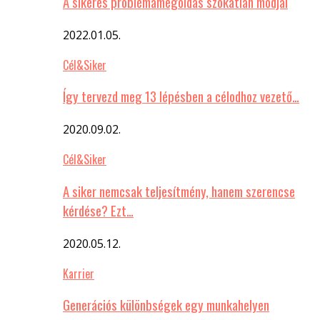
A sikeres problémamegoldás szokatlan módjai
2022.01.05.
Cél&Siker
Így tervezd meg 13 lépésben a célodhoz vezető…
2020.09.02.
Cél&Siker
A siker nemcsak teljesítmény, hanem szerencse
kérdése? Ezt…
2020.05.12.
Karrier
Generációs különbségek egy munkahelyen