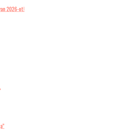
van 2026-ot!
…
ja”