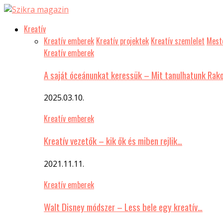
Kreatív
Kreatív emberek
Kreatív projektek
Kreatív szemlelet
Meste
Kreatív emberek
A saját óceánunkat keressük – Mit tanulhatunk Rak
2025.03.10.
Kreatív emberek
Kreatív vezetők – kik ők és miben rejlik…
2021.11.11.
Kreatív emberek
Walt Disney módszer – Less bele egy kreatív…