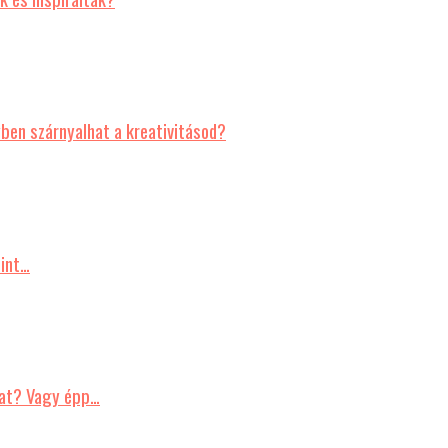
en szárnyalhat a kreativitásod?
mint…
nkat? Vagy épp…