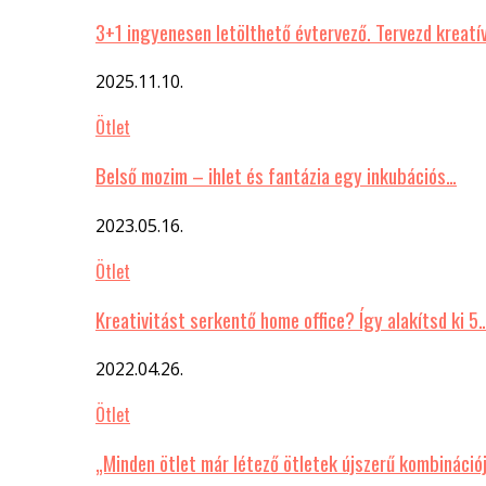
3+1 ingyenesen letölthető évtervező. Tervezd kreatí
2025.11.10.
Ötlet
Belső mozim – ihlet és fantázia egy inkubációs…
2023.05.16.
Ötlet
Kreativitást serkentő home office? Így alakítsd ki 5
2022.04.26.
Ötlet
„Minden ötlet már létező ötletek újszerű kombináció