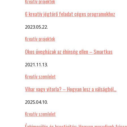
Kreatív projektek
6 kreatív jégtörő feladat céges programokhoz
2023.05.22.
Kreatív projektek
Okos üvegházak az éhínség ellen – Smartkas
2021.11.13.
Kreatív szemlelet
Vihar vagy vitorla? – Hogyan lesz a válságból…
2025.04.10.
Kreatív szemlelet
Énkimerülés és kreativitás: Hogyan maradjunk frisse