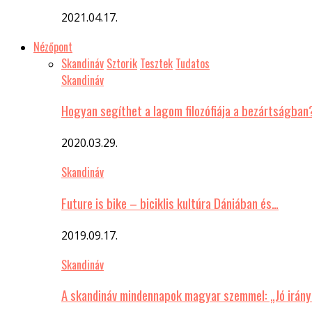
2021.04.17.
Nézőpont
Skandináv
Sztorik
Tesztek
Tudatos
Skandináv
Hogyan segíthet a lagom filozófiája a bezártságban
2020.03.29.
Skandináv
Future is bike – biciklis kultúra Dániában és…
2019.09.17.
Skandináv
A skandináv mindennapok magyar szemmel: „Jó irány