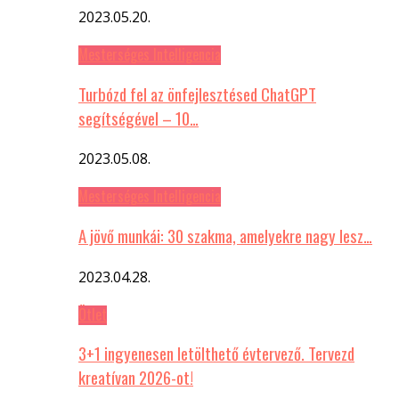
2023.05.20.
Mesterséges Intelligencia
Turbózd fel az önfejlesztésed ChatGPT
segítségével – 10…
2023.05.08.
Mesterséges Intelligencia
A jövő munkái: 30 szakma, amelyekre nagy lesz…
2023.04.28.
Ötlet
3+1 ingyenesen letölthető évtervező. Tervezd
kreatívan 2026-ot!