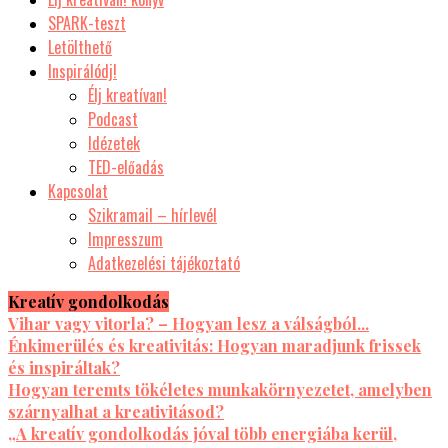
SPARK-teszt
Letölthető
Inspirálódj!
Élj kreatívan!
Podcast
Idézetek
TED-előadás
Kapcsolat
Szikramail – hírlevél
Impresszum
Adatkezelési tájékoztató
Kreatív gondolkodás
Vihar vagy vitorla? – Hogyan lesz a válságból...
Énkimerülés és kreativitás: Hogyan maradjunk frissek
és inspiráltak?
Hogyan teremts tökéletes munkakörnyezetet, amelyben
szárnyalhat a kreativitásod?
„A kreatív gondolkodás jóval több energiába kerül,