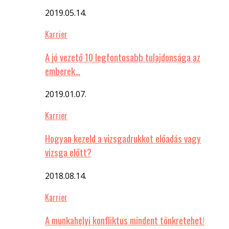
2019.05.14.
Karrier
A jó vezető 10 legfontosabb tulajdonsága az
emberek…
2019.01.07.
Karrier
Hogyan kezeld a vizsgadrukkot előadás vagy
vizsga előtt?
2018.08.14.
Karrier
A munkahelyi konfliktus mindent tönkretehet!