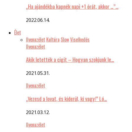
„Ha ajándékba kapnék napi +1 órát, akkor …”…
2022.06.14.
Élet
Ilyenazélet
Kultúra
Slow
Viselkedés
Ilyenazélet
Akik letették a cigit – Hogyan szokjunk le…
2021.05.31.
Ilyenazélet
„Vezesd a lovat, és kiderül, ki vagy!” Ló…
2021.03.12.
Ilyenazélet