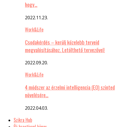
hogy…
2022.11.23.
Work&Life
Csodakérdés – kerülj közelebb terveid
megvalósításához. Letölthető tervezővel!
2022.09.20.
Work&Life
4 módszer az érzelmi intelligencia (EQ) szinted
növelésére…
2022.04.03.
Szikra Hub
Élj kreatívan! könyv