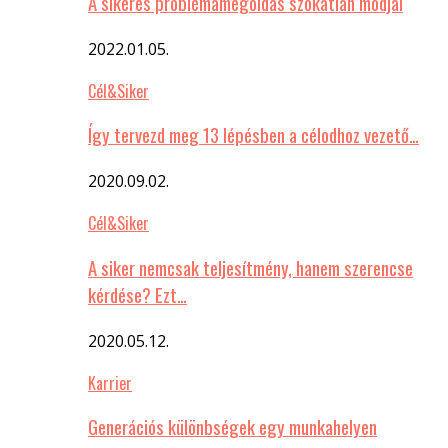
A sikeres problémamegoldás szokatlan módjai
2022.01.05.
Cél&Siker
Így tervezd meg 13 lépésben a célodhoz vezető…
2020.09.02.
Cél&Siker
A siker nemcsak teljesítmény, hanem szerencse
kérdése? Ezt…
2020.05.12.
Karrier
Generációs különbségek egy munkahelyen