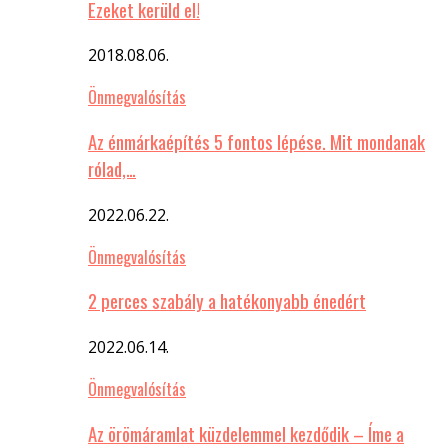
Ezeket kerüld el!
2018.08.06.
Önmegvalósítás
Az énmárkaépítés 5 fontos lépése. Mit mondanak
rólad,…
2022.06.22.
Önmegvalósítás
2 perces szabály a hatékonyabb énedért
2022.06.14.
Önmegvalósítás
Az örömáramlat küzdelemmel kezdődik – Íme a