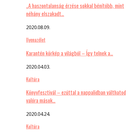
„A haszontalanság érzése sokkal bénítóbb, mint
néhány elszakadt…
2020.08.09.
Ilyenazélet
Karantén körkép a világból – Így telnek a…
2020.04.03.
Kultúra
Könyvfesztivál – ezúttal a nappalidban válthatod
valóra mások…
2020.04.24.
Kultúra