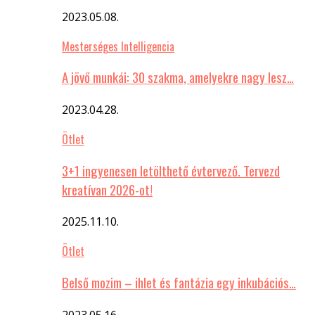
2023.05.08.
Mesterséges Intelligencia
A jövő munkái: 30 szakma, amelyekre nagy lesz…
2023.04.28.
Ötlet
3+1 ingyenesen letölthető évtervező. Tervezd
kreatívan 2026-ot!
2025.11.10.
Ötlet
Belső mozim – ihlet és fantázia egy inkubációs…
2023.05.16.