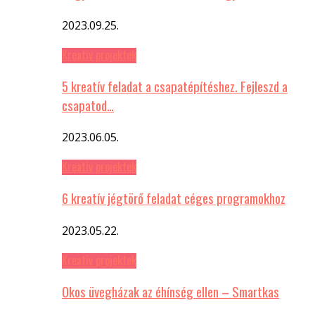
2023.09.25.
Kreatív projektek
5 kreatív feladat a csapatépítéshez. Fejleszd a
csapatod…
2023.06.05.
Kreatív projektek
6 kreatív jégtörő feladat céges programokhoz
2023.05.22.
Kreatív projektek
Okos üvegházak az éhínség ellen – Smartkas