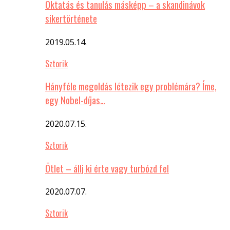
Oktatás és tanulás másképp – a skandinávok
sikertörténete
2019.05.14.
Sztorik
Hányféle megoldás létezik egy problémára? Íme,
egy Nobel-díjas…
2020.07.15.
Sztorik
Ötlet – állj ki érte vagy turbózd fel
2020.07.07.
Sztorik