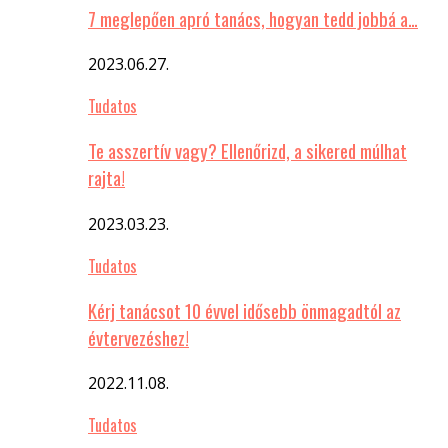
7 meglepően apró tanács, hogyan tedd jobbá a…
2023.06.27.
Tudatos
Te asszertív vagy? Ellenőrizd, a sikered múlhat
rajta!
2023.03.23.
Tudatos
Kérj tanácsot 10 évvel idősebb önmagadtól az
évtervezéshez!
2022.11.08.
Tudatos