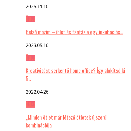
2025.11.10.
Ötlet
Belső mozim – ihlet és fantázia egy inkubációs…
2023.05.16.
Ötlet
Kreativitást serkentő home office? Így alakítsd ki
5…
2022.04.26.
Ötlet
„Minden ötlet már létező ötletek újszerű
kombinációja”