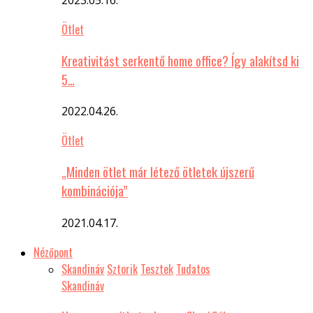
Ötlet
Kreativitást serkentő home office? Így alakítsd ki
5…
2022.04.26.
Ötlet
„Minden ötlet már létező ötletek újszerű
kombinációja”
2021.04.17.
Nézőpont
Skandináv
Sztorik
Tesztek
Tudatos
Skandináv