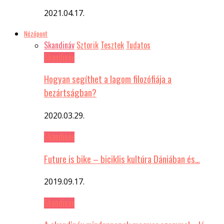
2021.04.17.
Nézőpont
Skandináv
Sztorik
Tesztek
Tudatos
Skandináv
Hogyan segíthet a lagom filozófiája a
bezártságban?
2020.03.29.
Skandináv
Future is bike – biciklis kultúra Dániában és…
2019.09.17.
Skandináv