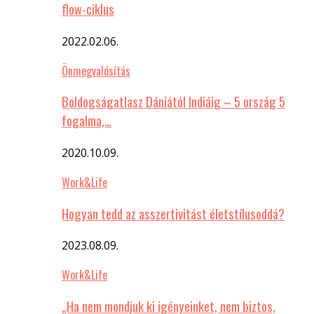
flow-ciklus
2022.02.06.
Önmegvalósítás
Boldogságatlasz Dániától Indiáig – 5 ország 5
fogalma,…
2020.10.09.
Work&Life
Hogyan tedd az asszertivitást életstílusoddá?
2023.08.09.
Work&Life
„Ha nem mondjuk ki igényeinket, nem biztos,