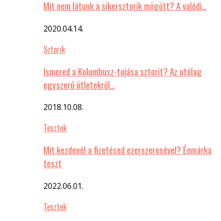
Mit nem látunk a sikersztorik mögött? A valódi…
2020.04.14.
Sztorik
Ismered a Kolumbusz-tojása sztorit? Az utólag
egyszerű ötletekről…
2018.10.08.
Tesztek
Mit kezdenél a fizetésed ezerszeresével? Énmárka
teszt
2022.06.01.
Tesztek