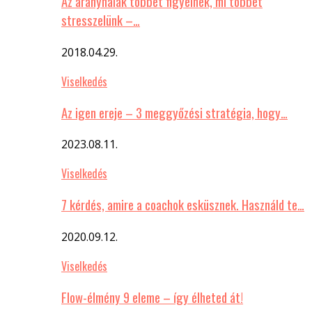
Az aranyhalak többet figyelnek, mi többet
stresszelünk –…
2018.04.29.
Viselkedés
Az igen ereje – 3 meggyőzési stratégia, hogy…
2023.08.11.
Viselkedés
7 kérdés, amire a coachok esküsznek. Használd te…
2020.09.12.
Viselkedés
Flow-élmény 9 eleme – így élheted át!