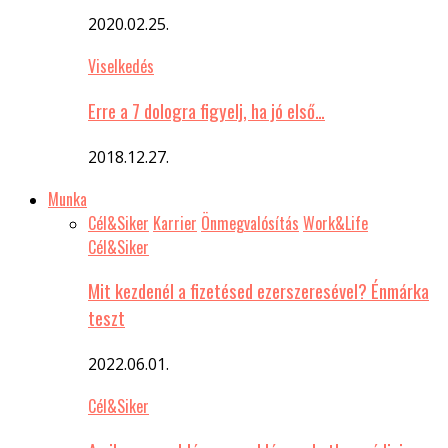
2020.02.25.
Viselkedés
Erre a 7 dologra figyelj, ha jó első…
2018.12.27.
Munka
Cél&Siker
Karrier
Önmegvalósítás
Work&Life
Cél&Siker
Mit kezdenél a fizetésed ezerszeresével? Énmárka
teszt
2022.06.01.
Cél&Siker