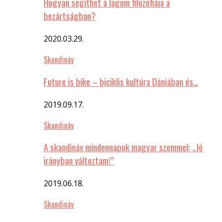
Hogyan segíthet a lagom filozófiája a
bezártságban?
2020.03.29.
Skandináv
Future is bike – biciklis kultúra Dániában és…
2019.09.17.
Skandináv
A skandináv mindennapok magyar szemmel: „Jó
irányban változtam!”
2019.06.18.
Skandináv