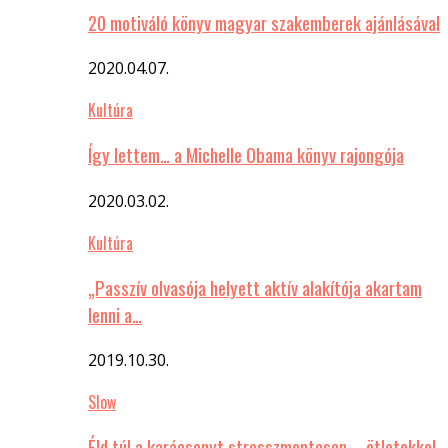
20 motiváló könyv magyar szakemberek ajánlásával
2020.04.07.
Kultúra
Így lettem… a Michelle Obama könyv rajongója
2020.03.02.
Kultúra
„Passzív olvasója helyett aktív alakítója akartam
lenni a…
2019.10.30.
Slow
Éld túl a karácsonyt stresszmentesen – ötletekkel