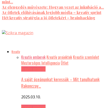
mint...
Az elengedés művészete: Hogyan vezet az inkubáció a...
Az ötletek előhívásának legjobb módja – kreatív sprint
Hét kreatív stratégia a jó ötletekért – brainhacking
Kreatív
Kreatív emberek
Kreatív projektek
Kreatív szemlelet
Mesterséges Intelligencia
Ötlet
Kreatív emberek
A saját óceánunkat keressük – Mit tanulhatunk
Rakonczay…
2025.03.10.
Kreatív emberek