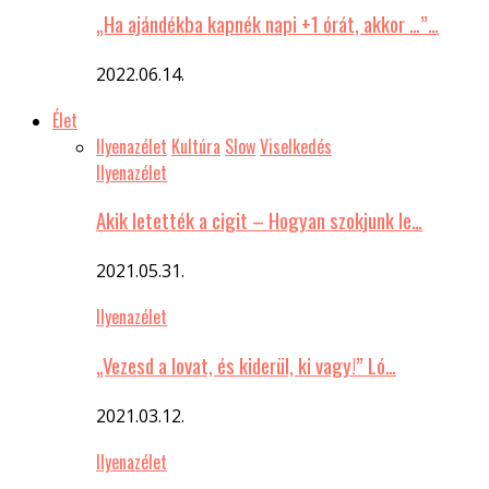
„Ha ajándékba kapnék napi +1 órát, akkor …”…
2022.06.14.
Élet
Ilyenazélet
Kultúra
Slow
Viselkedés
Ilyenazélet
Akik letették a cigit – Hogyan szokjunk le…
2021.05.31.
Ilyenazélet
„Vezesd a lovat, és kiderül, ki vagy!” Ló…
2021.03.12.
Ilyenazélet