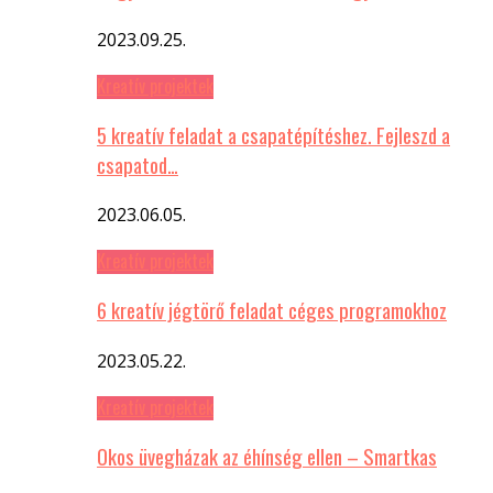
2023.09.25.
Kreatív projektek
5 kreatív feladat a csapatépítéshez. Fejleszd a
csapatod…
2023.06.05.
Kreatív projektek
6 kreatív jégtörő feladat céges programokhoz
2023.05.22.
Kreatív projektek
Okos üvegházak az éhínség ellen – Smartkas