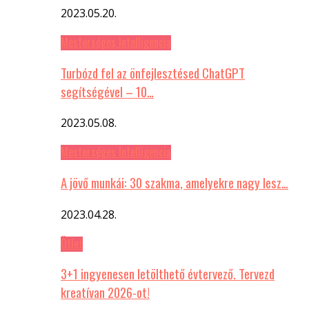
2023.05.20.
Mesterséges Intelligencia
Turbózd fel az önfejlesztésed ChatGPT
segítségével – 10…
2023.05.08.
Mesterséges Intelligencia
A jövő munkái: 30 szakma, amelyekre nagy lesz…
2023.04.28.
Ötlet
3+1 ingyenesen letölthető évtervező. Tervezd
kreatívan 2026-ot!