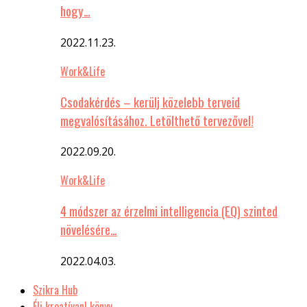
hogy…
2022.11.23.
Work&Life
Csodakérdés – kerülj közelebb terveid
megvalósításához. Letölthető tervezővel!
2022.09.20.
Work&Life
4 módszer az érzelmi intelligencia (EQ) szinted
növelésére…
2022.04.03.
Szikra Hub
Élj kreatívan! könyv