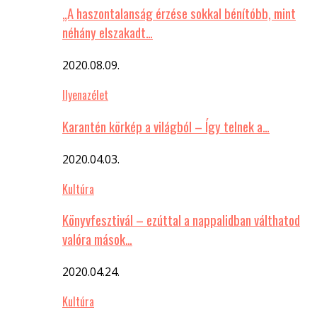
„A haszontalanság érzése sokkal bénítóbb, mint
néhány elszakadt…
2020.08.09.
Ilyenazélet
Karantén körkép a világból – Így telnek a…
2020.04.03.
Kultúra
Könyvfesztivál – ezúttal a nappalidban válthatod
valóra mások…
2020.04.24.
Kultúra