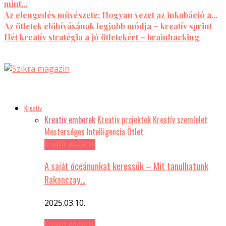
mint...
Az elengedés művészete: Hogyan vezet az inkubáció a...
Az ötletek előhívásának legjobb módja – kreatív sprint
Hét kreatív stratégia a jó ötletekért – brainhacking
Kreatív
Kreatív emberek
Kreatív projektek
Kreatív szemlelet
Mesterséges Intelligencia
Ötlet
Kreatív emberek
A saját óceánunkat keressük – Mit tanulhatunk
Rakonczay…
2025.03.10.
Kreatív emberek