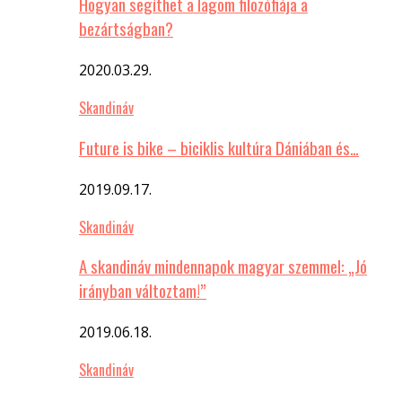
Hogyan segíthet a lagom filozófiája a
bezártságban?
2020.03.29.
Skandináv
Future is bike – biciklis kultúra Dániában és…
2019.09.17.
Skandináv
A skandináv mindennapok magyar szemmel: „Jó
irányban változtam!”
2019.06.18.
Skandináv