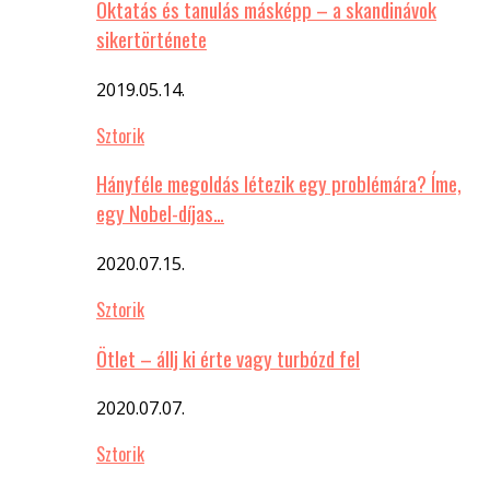
Oktatás és tanulás másképp – a skandinávok
sikertörténete
2019.05.14.
Sztorik
Hányféle megoldás létezik egy problémára? Íme,
egy Nobel-díjas…
2020.07.15.
Sztorik
Ötlet – állj ki érte vagy turbózd fel
2020.07.07.
Sztorik