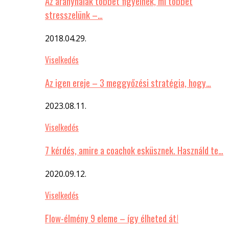
Az aranyhalak többet figyelnek, mi többet
stresszelünk –…
2018.04.29.
Viselkedés
Az igen ereje – 3 meggyőzési stratégia, hogy…
2023.08.11.
Viselkedés
7 kérdés, amire a coachok esküsznek. Használd te…
2020.09.12.
Viselkedés
Flow-élmény 9 eleme – így élheted át!