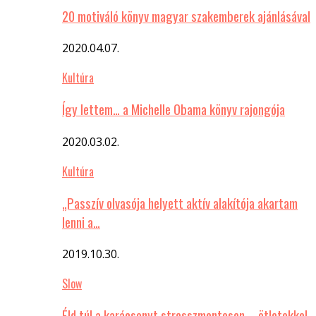
20 motiváló könyv magyar szakemberek ajánlásával
2020.04.07.
Kultúra
Így lettem… a Michelle Obama könyv rajongója
2020.03.02.
Kultúra
„Passzív olvasója helyett aktív alakítója akartam
lenni a…
2019.10.30.
Slow
Éld túl a karácsonyt stresszmentesen – ötletekkel