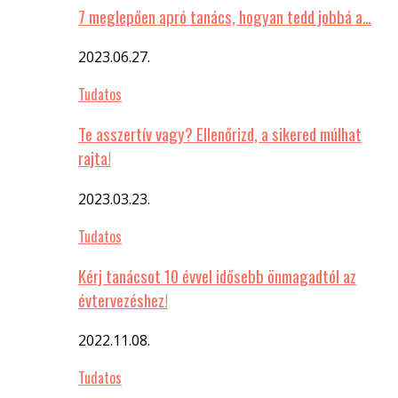
7 meglepően apró tanács, hogyan tedd jobbá a…
2023.06.27.
Tudatos
Te asszertív vagy? Ellenőrizd, a sikered múlhat
rajta!
2023.03.23.
Tudatos
Kérj tanácsot 10 évvel idősebb önmagadtól az
évtervezéshez!
2022.11.08.
Tudatos