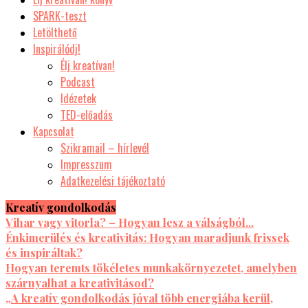
SPARK-teszt
Letölthető
Inspirálódj!
Élj kreatívan!
Podcast
Idézetek
TED-előadás
Kapcsolat
Szikramail – hírlevél
Impresszum
Adatkezelési tájékoztató
Kreatív gondolkodás
Vihar vagy vitorla? – Hogyan lesz a válságból...
Énkimerülés és kreativitás: Hogyan maradjunk frissek
és inspiráltak?
Hogyan teremts tökéletes munkakörnyezetet, amelyben
szárnyalhat a kreativitásod?
„A kreatív gondolkodás jóval több energiába kerül,