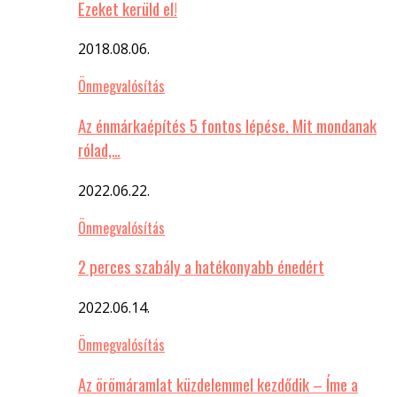
Ezeket kerüld el!
2018.08.06.
Önmegvalósítás
Az énmárkaépítés 5 fontos lépése. Mit mondanak
rólad,…
2022.06.22.
Önmegvalósítás
2 perces szabály a hatékonyabb énedért
2022.06.14.
Önmegvalósítás
Az örömáramlat küzdelemmel kezdődik – Íme a