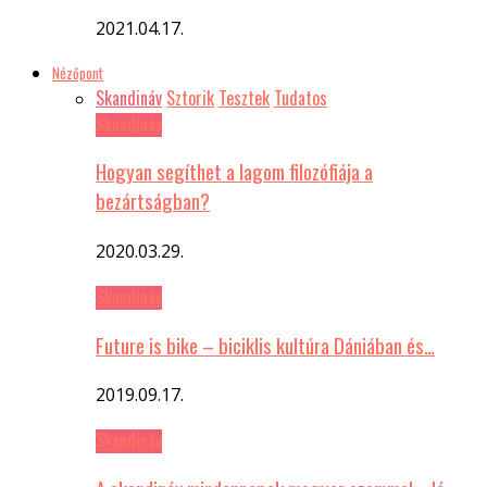
2021.04.17.
Nézőpont
Skandináv
Sztorik
Tesztek
Tudatos
Skandináv
Hogyan segíthet a lagom filozófiája a
bezártságban?
2020.03.29.
Skandináv
Future is bike – biciklis kultúra Dániában és…
2019.09.17.
Skandináv