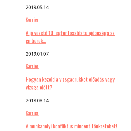
2019.05.14.
Karrier
A jó vezető 10 legfontosabb tulajdonsága az
emberek…
2019.01.07.
Karrier
Hogyan kezeld a vizsgadrukkot előadás vagy
vizsga előtt?
2018.08.14.
Karrier
A munkahelyi konfliktus mindent tönkretehet!