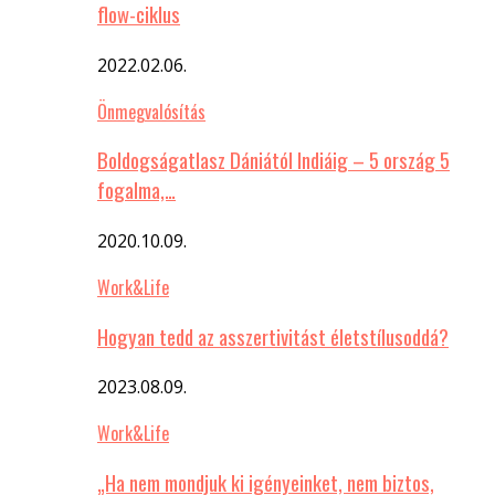
flow-ciklus
2022.02.06.
Önmegvalósítás
Boldogságatlasz Dániától Indiáig – 5 ország 5
fogalma,…
2020.10.09.
Work&Life
Hogyan tedd az asszertivitást életstílusoddá?
2023.08.09.
Work&Life
„Ha nem mondjuk ki igényeinket, nem biztos,