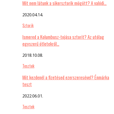
Mit nem látunk a sikersztorik mögött? A valódi…
2020.04.14.
Sztorik
Ismered a Kolumbusz-tojása sztorit? Az utólag
egyszerű ötletekről…
2018.10.08.
Tesztek
Mit kezdenél a fizetésed ezerszeresével? Énmárka
teszt
2022.06.01.
Tesztek