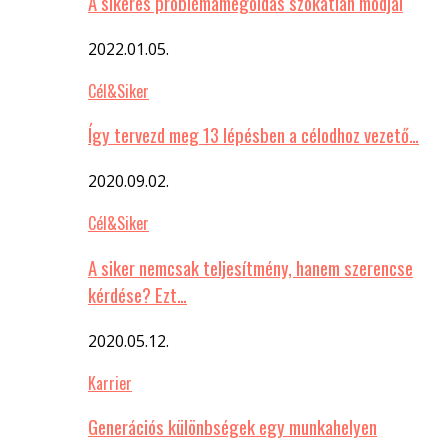
A sikeres problémamegoldás szokatlan módjai
2022.01.05.
Cél&Siker
Így tervezd meg 13 lépésben a célodhoz vezető…
2020.09.02.
Cél&Siker
A siker nemcsak teljesítmény, hanem szerencse
kérdése? Ezt…
2020.05.12.
Karrier
Generációs különbségek egy munkahelyen