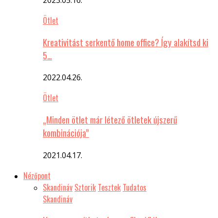
Ötlet
Kreativitást serkentő home office? Így alakítsd ki
5…
2022.04.26.
Ötlet
„Minden ötlet már létező ötletek újszerű
kombinációja”
2021.04.17.
Nézőpont
Skandináv
Sztorik
Tesztek
Tudatos
Skandináv