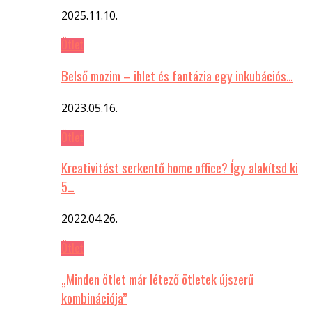
2025.11.10.
Ötlet
Belső mozim – ihlet és fantázia egy inkubációs…
2023.05.16.
Ötlet
Kreativitást serkentő home office? Így alakítsd ki
5…
2022.04.26.
Ötlet
„Minden ötlet már létező ötletek újszerű
kombinációja”