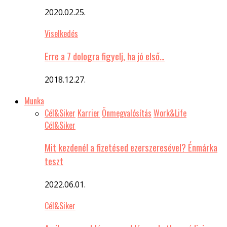
2020.02.25.
Viselkedés
Erre a 7 dologra figyelj, ha jó első…
2018.12.27.
Munka
Cél&Siker
Karrier
Önmegvalósítás
Work&Life
Cél&Siker
Mit kezdenél a fizetésed ezerszeresével? Énmárka
teszt
2022.06.01.
Cél&Siker