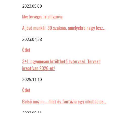
2023.05.08.
Mesterséges Intelligencia
A jövő munkái: 30 szakma, amelyekre nagy lesz…
2023.04.28.
Ötlet
3+1 ingyenesen letölthető évtervező. Tervezd
kreatívan 2026-ot!
2025.11.10.
Ötlet
Belső mozim – ihlet és fantázia egy inkubációs…
2023.05.16.