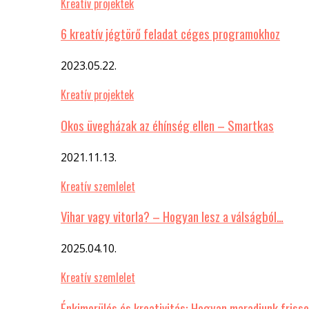
Kreatív projektek
6 kreatív jégtörő feladat céges programokhoz
2023.05.22.
Kreatív projektek
Okos üvegházak az éhínség ellen – Smartkas
2021.11.13.
Kreatív szemlelet
Vihar vagy vitorla? – Hogyan lesz a válságból…
2025.04.10.
Kreatív szemlelet
Énkimerülés és kreativitás: Hogyan maradjunk frisse