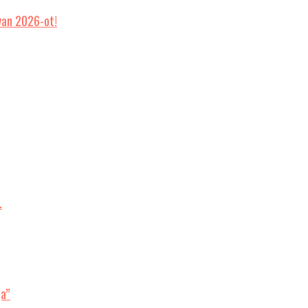
van 2026-ot!
…
ja”