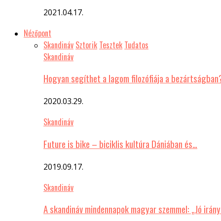
2021.04.17.
Nézőpont
Skandináv
Sztorik
Tesztek
Tudatos
Skandináv
Hogyan segíthet a lagom filozófiája a bezártságban
2020.03.29.
Skandináv
Future is bike – biciklis kultúra Dániában és…
2019.09.17.
Skandináv
A skandináv mindennapok magyar szemmel: „Jó irány