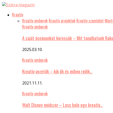
Kreatív
Kreatív emberek
Kreatív projektek
Kreatív szemlelet
Meste
Kreatív emberek
A saját óceánunkat keressük – Mit tanulhatunk Rak
2025.03.10.
Kreatív emberek
Kreatív vezetők – kik ők és miben rejlik…
2021.11.11.
Kreatív emberek
Walt Disney módszer – Less bele egy kreatív…