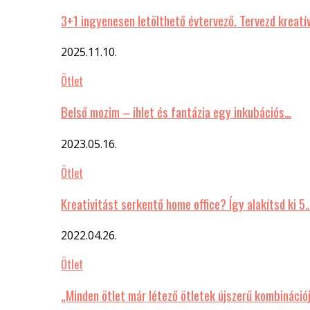
3+1 ingyenesen letölthető évtervező. Tervezd kreatí
2025.11.10.
Ötlet
Belső mozim – ihlet és fantázia egy inkubációs…
2023.05.16.
Ötlet
Kreativitást serkentő home office? Így alakítsd ki 5
2022.04.26.
Ötlet
„Minden ötlet már létező ötletek újszerű kombináció