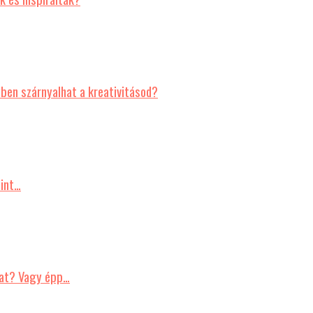
en szárnyalhat a kreativitásod?
mint…
nkat? Vagy épp…