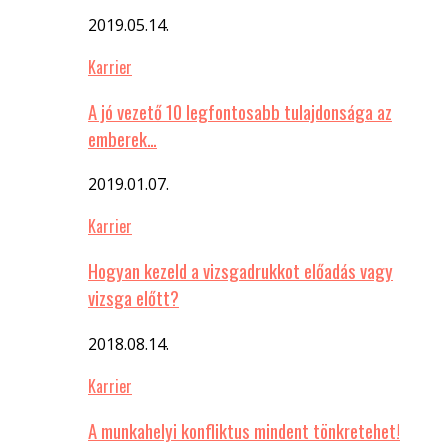
2019.05.14.
Karrier
A jó vezető 10 legfontosabb tulajdonsága az
emberek…
2019.01.07.
Karrier
Hogyan kezeld a vizsgadrukkot előadás vagy
vizsga előtt?
2018.08.14.
Karrier
A munkahelyi konfliktus mindent tönkretehet!