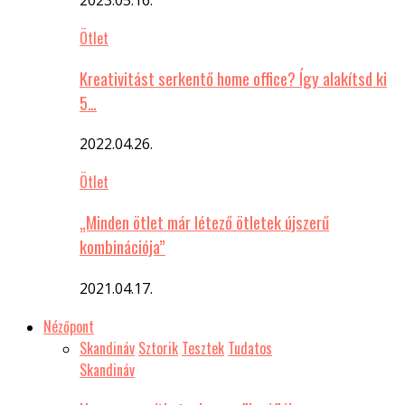
Ötlet
Kreativitást serkentő home office? Így alakítsd ki
5…
2022.04.26.
Ötlet
„Minden ötlet már létező ötletek újszerű
kombinációja”
2021.04.17.
Nézőpont
Skandináv
Sztorik
Tesztek
Tudatos
Skandináv