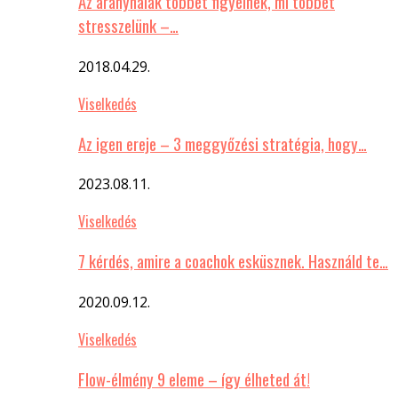
Az aranyhalak többet figyelnek, mi többet
stresszelünk –…
2018.04.29.
Viselkedés
Az igen ereje – 3 meggyőzési stratégia, hogy…
2023.08.11.
Viselkedés
7 kérdés, amire a coachok esküsznek. Használd te…
2020.09.12.
Viselkedés
Flow-élmény 9 eleme – így élheted át!