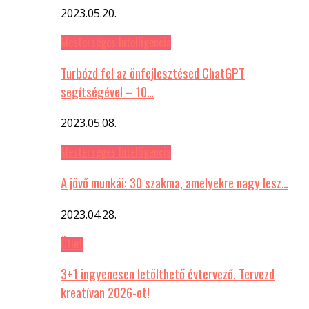
2023.05.20.
Mesterséges Intelligencia
Turbózd fel az önfejlesztésed ChatGPT
segítségével – 10…
2023.05.08.
Mesterséges Intelligencia
A jövő munkái: 30 szakma, amelyekre nagy lesz…
2023.04.28.
Ötlet
3+1 ingyenesen letölthető évtervező. Tervezd
kreatívan 2026-ot!