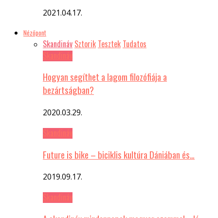
2021.04.17.
Nézőpont
Skandináv
Sztorik
Tesztek
Tudatos
Skandináv
Hogyan segíthet a lagom filozófiája a
bezártságban?
2020.03.29.
Skandináv
Future is bike – biciklis kultúra Dániában és…
2019.09.17.
Skandináv