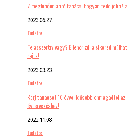
7 meglepően apró tanács, hogyan tedd jobbá a…
2023.06.27.
Tudatos
Te asszertív vagy? Ellenőrizd, a sikered múlhat
rajta!
2023.03.23.
Tudatos
Kérj tanácsot 10 évvel idősebb önmagadtól az
évtervezéshez!
2022.11.08.
Tudatos