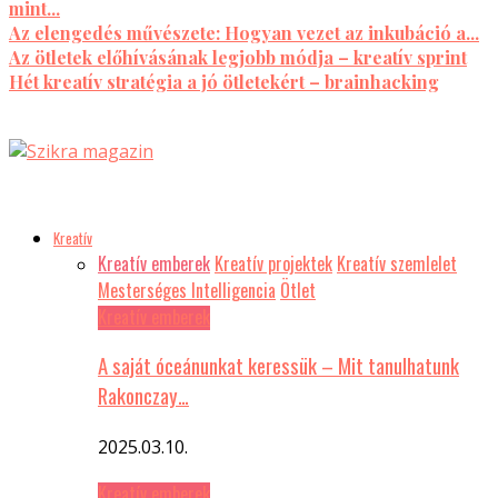
mint...
Az elengedés művészete: Hogyan vezet az inkubáció a...
Az ötletek előhívásának legjobb módja – kreatív sprint
Hét kreatív stratégia a jó ötletekért – brainhacking
Kreatív
Kreatív emberek
Kreatív projektek
Kreatív szemlelet
Mesterséges Intelligencia
Ötlet
Kreatív emberek
A saját óceánunkat keressük – Mit tanulhatunk
Rakonczay…
2025.03.10.
Kreatív emberek