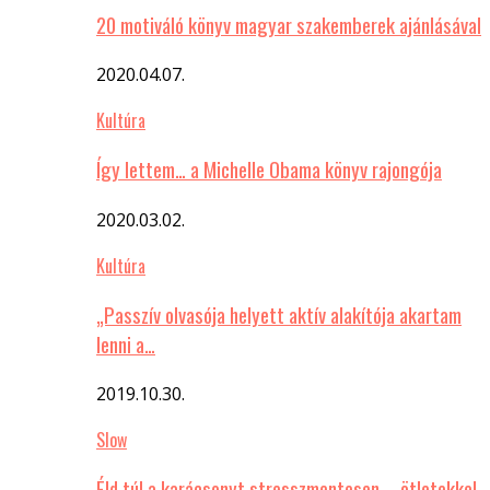
20 motiváló könyv magyar szakemberek ajánlásával
2020.04.07.
Kultúra
Így lettem… a Michelle Obama könyv rajongója
2020.03.02.
Kultúra
„Passzív olvasója helyett aktív alakítója akartam
lenni a…
2019.10.30.
Slow
Éld túl a karácsonyt stresszmentesen – ötletekkel