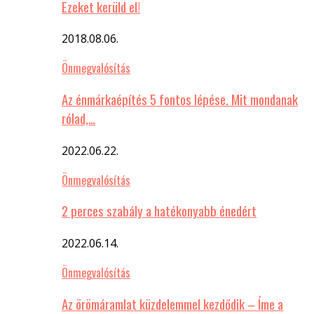
Ezeket kerüld el!
2018.08.06.
Önmegvalósítás
Az énmárkaépítés 5 fontos lépése. Mit mondanak
rólad,…
2022.06.22.
Önmegvalósítás
2 perces szabály a hatékonyabb énedért
2022.06.14.
Önmegvalósítás
Az örömáramlat küzdelemmel kezdődik – Íme a