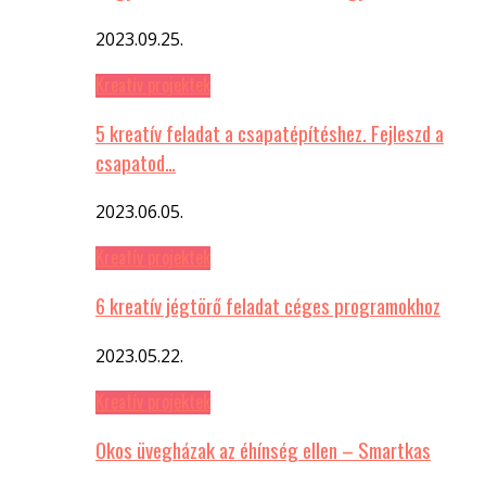
2023.09.25.
Kreatív projektek
5 kreatív feladat a csapatépítéshez. Fejleszd a
csapatod…
2023.06.05.
Kreatív projektek
6 kreatív jégtörő feladat céges programokhoz
2023.05.22.
Kreatív projektek
Okos üvegházak az éhínség ellen – Smartkas