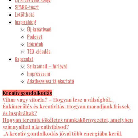
SPARK-teszt
Letölthető
Inspirálódj!
Élj kreatívan!
Podcast
Idézetek
TED-előadás
Kapcsolat
Szikramail – hírlevél
Impresszum
Adatkezelési tájékoztató
Kreatív gondolkodás
Vihar vagy vitorla? – Hogyan lesz a válságból...
Énkimerülés és kreativitás: Hogyan maradjunk frissek
és inspiráltak?
Hogyan teremts tökéletes munkakörnyezetet, amelyben
szárnyalhat a kreativitásod?
„A kreatív gondolkodás jóval több energiába kerül,