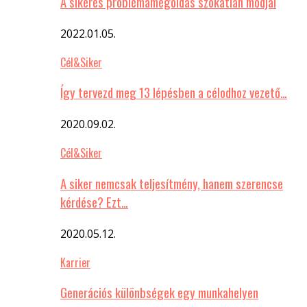
A sikeres problémamegoldás szokatlan módjai
2022.01.05.
Cél&Siker
Így tervezd meg 13 lépésben a célodhoz vezető…
2020.09.02.
Cél&Siker
A siker nemcsak teljesítmény, hanem szerencse
kérdése? Ezt…
2020.05.12.
Karrier
Generációs különbségek egy munkahelyen