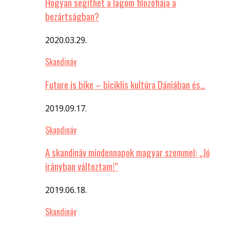
Hogyan segíthet a lagom filozófiája a
bezártságban?
2020.03.29.
Skandináv
Future is bike – biciklis kultúra Dániában és…
2019.09.17.
Skandináv
A skandináv mindennapok magyar szemmel: „Jó
irányban változtam!”
2019.06.18.
Skandináv