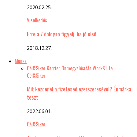
2020.02.25.
Viselkedés
Erre a 7 dologra figyelj, ha jó első…
2018.12.27.
Munka
Cél&Siker
Karrier
Önmegvalósítás
Work&Life
Cél&Siker
Mit kezdenél a fizetésed ezerszeresével? Énmárka
teszt
2022.06.01.
Cél&Siker