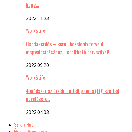
hogy…
2022.11.23.
Work&Life
Csodakérdés – kerülj közelebb terveid
megvalósításához. Letölthető tervezővel!
2022.09.20.
Work&Life
4 módszer az érzelmi intelligencia (EQ) szinted
növelésére…
2022.04.03.
Szikra Hub
Élj kreatívan! könyv