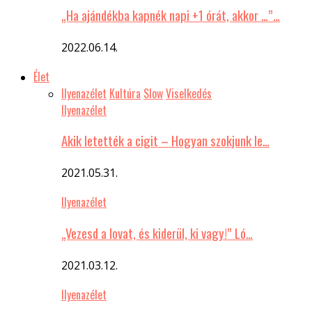
„Ha ajándékba kapnék napi +1 órát, akkor …”…
2022.06.14.
Élet
Ilyenazélet
Kultúra
Slow
Viselkedés
Ilyenazélet
Akik letették a cigit – Hogyan szokjunk le…
2021.05.31.
Ilyenazélet
„Vezesd a lovat, és kiderül, ki vagy!” Ló…
2021.03.12.
Ilyenazélet