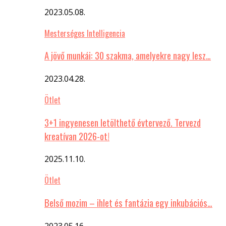
2023.05.08.
Mesterséges Intelligencia
A jövő munkái: 30 szakma, amelyekre nagy lesz…
2023.04.28.
Ötlet
3+1 ingyenesen letölthető évtervező. Tervezd
kreatívan 2026-ot!
2025.11.10.
Ötlet
Belső mozim – ihlet és fantázia egy inkubációs…
2023.05.16.