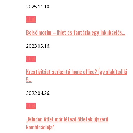
2025.11.10.
Ötlet
Belső mozim – ihlet és fantázia egy inkubációs…
2023.05.16.
Ötlet
Kreativitást serkentő home office? Így alakítsd ki
5…
2022.04.26.
Ötlet
„Minden ötlet már létező ötletek újszerű
kombinációja”