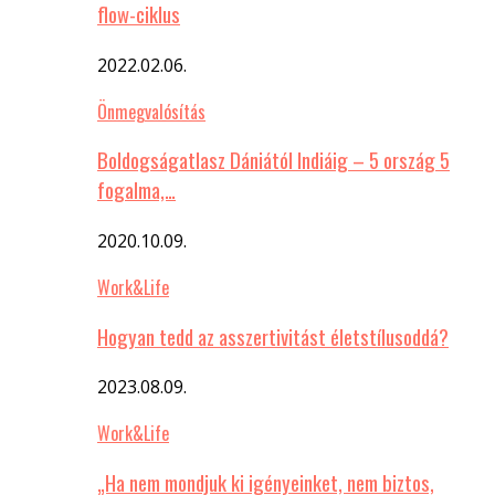
flow-ciklus
2022.02.06.
Önmegvalósítás
Boldogságatlasz Dániától Indiáig – 5 ország 5
fogalma,…
2020.10.09.
Work&Life
Hogyan tedd az asszertivitást életstílusoddá?
2023.08.09.
Work&Life
„Ha nem mondjuk ki igényeinket, nem biztos,