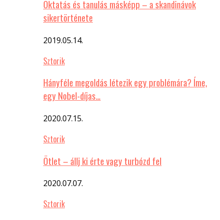
Oktatás és tanulás másképp – a skandinávok
sikertörténete
2019.05.14.
Sztorik
Hányféle megoldás létezik egy problémára? Íme,
egy Nobel-díjas…
2020.07.15.
Sztorik
Ötlet – állj ki érte vagy turbózd fel
2020.07.07.
Sztorik