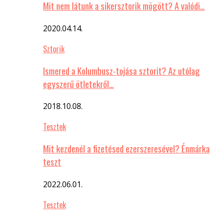
Mit nem látunk a sikersztorik mögött? A valódi…
2020.04.14.
Sztorik
Ismered a Kolumbusz-tojása sztorit? Az utólag
egyszerű ötletekről…
2018.10.08.
Tesztek
Mit kezdenél a fizetésed ezerszeresével? Énmárka
teszt
2022.06.01.
Tesztek