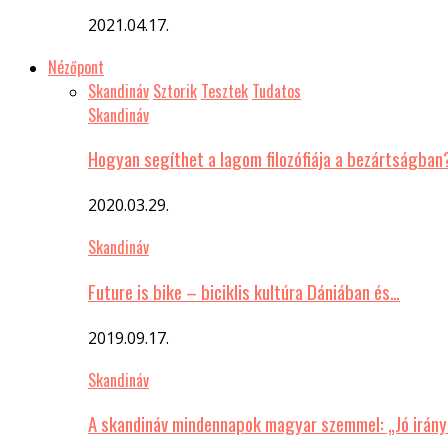
2021.04.17.
Nézőpont
Skandináv
Sztorik
Tesztek
Tudatos
Skandináv
Hogyan segíthet a lagom filozófiája a bezártságban
2020.03.29.
Skandináv
Future is bike – biciklis kultúra Dániában és…
2019.09.17.
Skandináv
A skandináv mindennapok magyar szemmel: „Jó irány