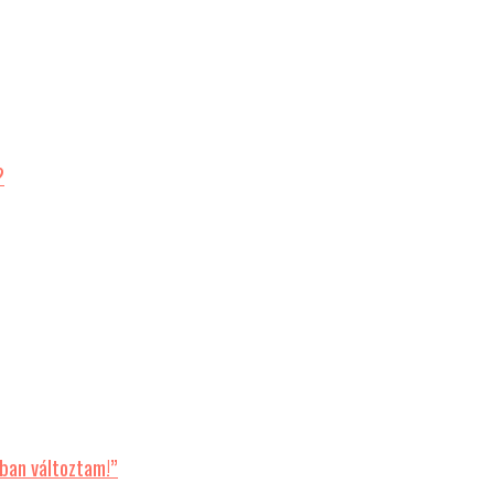
?
ban változtam!”