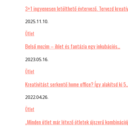
3+1 ingyenesen letölthető évtervező. Tervezd kreatí
2025.11.10.
Ötlet
Belső mozim – ihlet és fantázia egy inkubációs…
2023.05.16.
Ötlet
Kreativitást serkentő home office? Így alakítsd ki 5
2022.04.26.
Ötlet
„Minden ötlet már létező ötletek újszerű kombináció