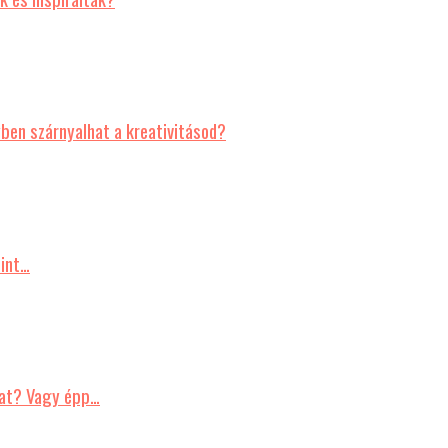
en szárnyalhat a kreativitásod?
mint…
nkat? Vagy épp…