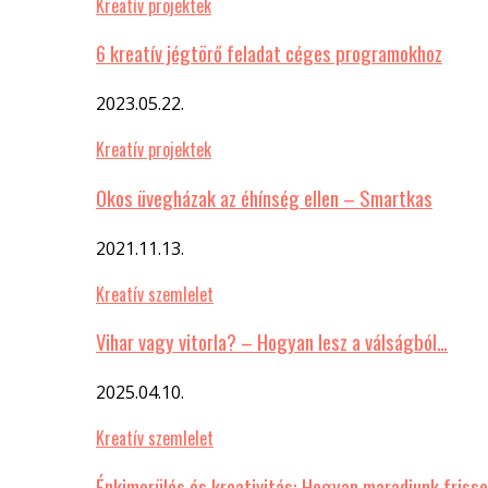
Kreatív projektek
6 kreatív jégtörő feladat céges programokhoz
2023.05.22.
Kreatív projektek
Okos üvegházak az éhínség ellen – Smartkas
2021.11.13.
Kreatív szemlelet
Vihar vagy vitorla? – Hogyan lesz a válságból…
2025.04.10.
Kreatív szemlelet
Énkimerülés és kreativitás: Hogyan maradjunk frisse