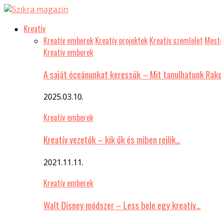
Kreatív
Kreatív emberek
Kreatív projektek
Kreatív szemlelet
Meste
Kreatív emberek
A saját óceánunkat keressük – Mit tanulhatunk Rak
2025.03.10.
Kreatív emberek
Kreatív vezetők – kik ők és miben rejlik…
2021.11.11.
Kreatív emberek
Walt Disney módszer – Less bele egy kreatív…