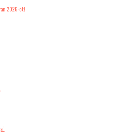
van 2026-ot!
…
ja”