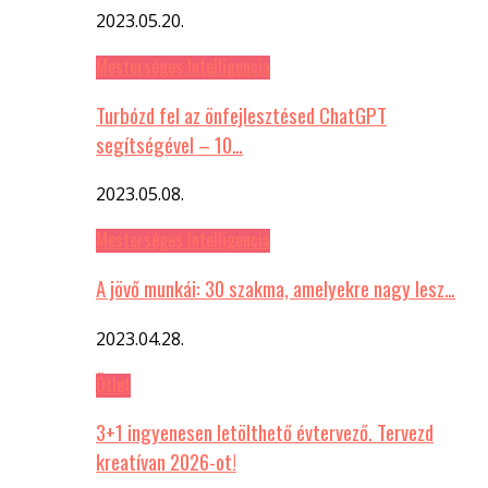
2023.05.20.
Mesterséges Intelligencia
Turbózd fel az önfejlesztésed ChatGPT
segítségével – 10…
2023.05.08.
Mesterséges Intelligencia
A jövő munkái: 30 szakma, amelyekre nagy lesz…
2023.04.28.
Ötlet
3+1 ingyenesen letölthető évtervező. Tervezd
kreatívan 2026-ot!