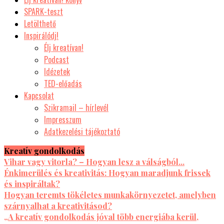
SPARK-teszt
Letölthető
Inspirálódj!
Élj kreatívan!
Podcast
Idézetek
TED-előadás
Kapcsolat
Szikramail – hírlevél
Impresszum
Adatkezelési tájékoztató
Kreatív gondolkodás
Vihar vagy vitorla? – Hogyan lesz a válságból...
Énkimerülés és kreativitás: Hogyan maradjunk frissek
és inspiráltak?
Hogyan teremts tökéletes munkakörnyezetet, amelyben
szárnyalhat a kreativitásod?
„A kreatív gondolkodás jóval több energiába kerül,