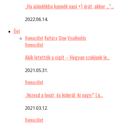
„Ha ajándékba kapnék napi +1 órát, akkor …”…
2022.06.14.
Élet
Ilyenazélet
Kultúra
Slow
Viselkedés
Ilyenazélet
Akik letették a cigit – Hogyan szokjunk le…
2021.05.31.
Ilyenazélet
„Vezesd a lovat, és kiderül, ki vagy!” Ló…
2021.03.12.
Ilyenazélet