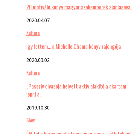
20 motiváló könyv magyar szakemberek ajánlásával
2020.04.07.
Kultúra
Így lettem… a Michelle Obama könyv rajongója
2020.03.02.
Kultúra
„Passzív olvasója helyett aktív alakítója akartam
lenni a…
2019.10.30.
Slow
Éld túl a karácsonyt stresszmentesen – ötletekkel