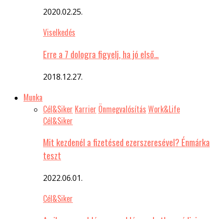
2020.02.25.
Viselkedés
Erre a 7 dologra figyelj, ha jó első…
2018.12.27.
Munka
Cél&Siker
Karrier
Önmegvalósítás
Work&Life
Cél&Siker
Mit kezdenél a fizetésed ezerszeresével? Énmárka
teszt
2022.06.01.
Cél&Siker