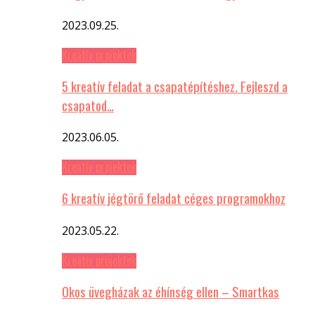
2023.09.25.
Kreatív projektek
5 kreatív feladat a csapatépítéshez. Fejleszd a
csapatod…
2023.06.05.
Kreatív projektek
6 kreatív jégtörő feladat céges programokhoz
2023.05.22.
Kreatív projektek
Okos üvegházak az éhínség ellen – Smartkas