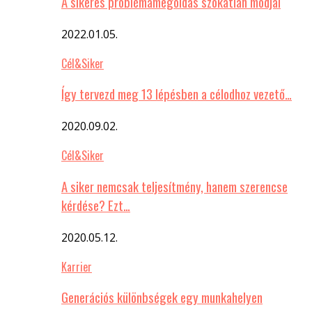
A sikeres problémamegoldás szokatlan módjai
2022.01.05.
Cél&Siker
Így tervezd meg 13 lépésben a célodhoz vezető…
2020.09.02.
Cél&Siker
A siker nemcsak teljesítmény, hanem szerencse
kérdése? Ezt…
2020.05.12.
Karrier
Generációs különbségek egy munkahelyen