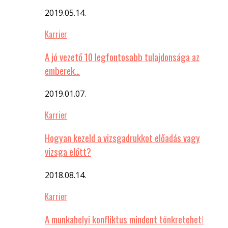
2019.05.14.
Karrier
A jó vezető 10 legfontosabb tulajdonsága az
emberek…
2019.01.07.
Karrier
Hogyan kezeld a vizsgadrukkot előadás vagy
vizsga előtt?
2018.08.14.
Karrier
A munkahelyi konfliktus mindent tönkretehet!