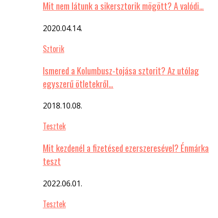
Mit nem látunk a sikersztorik mögött? A valódi…
2020.04.14.
Sztorik
Ismered a Kolumbusz-tojása sztorit? Az utólag
egyszerű ötletekről…
2018.10.08.
Tesztek
Mit kezdenél a fizetésed ezerszeresével? Énmárka
teszt
2022.06.01.
Tesztek