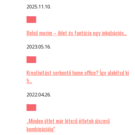
2025.11.10.
Ötlet
Belső mozim – ihlet és fantázia egy inkubációs…
2023.05.16.
Ötlet
Kreativitást serkentő home office? Így alakítsd ki
5…
2022.04.26.
Ötlet
„Minden ötlet már létező ötletek újszerű
kombinációja”