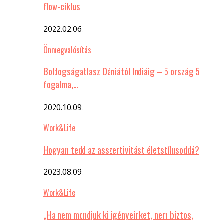
flow-ciklus
2022.02.06.
Önmegvalósítás
Boldogságatlasz Dániától Indiáig – 5 ország 5
fogalma,…
2020.10.09.
Work&Life
Hogyan tedd az asszertivitást életstílusoddá?
2023.08.09.
Work&Life
„Ha nem mondjuk ki igényeinket, nem biztos,