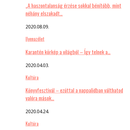
„A haszontalanság érzése sokkal bénítóbb, mint
néhány elszakadt…
2020.08.09.
Ilyenazélet
Karantén körkép a világból – Így telnek a…
2020.04.03.
Kultúra
Könyvfesztivál – ezúttal a nappalidban válthatod
valóra mások…
2020.04.24.
Kultúra