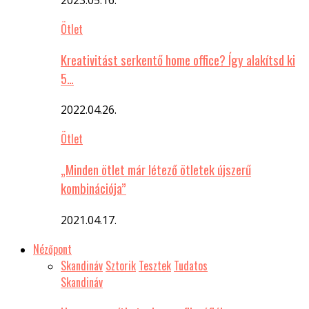
Ötlet
Kreativitást serkentő home office? Így alakítsd ki
5…
2022.04.26.
Ötlet
„Minden ötlet már létező ötletek újszerű
kombinációja”
2021.04.17.
Nézőpont
Skandináv
Sztorik
Tesztek
Tudatos
Skandináv