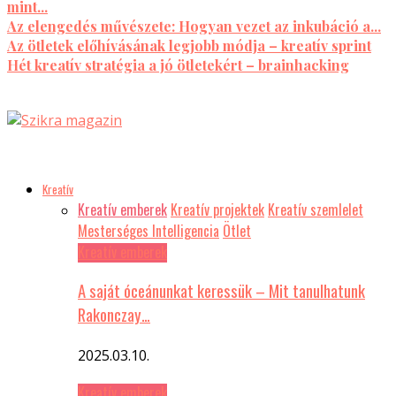
mint...
Az elengedés művészete: Hogyan vezet az inkubáció a...
Az ötletek előhívásának legjobb módja – kreatív sprint
Hét kreatív stratégia a jó ötletekért – brainhacking
Kreatív
Kreatív emberek
Kreatív projektek
Kreatív szemlelet
Mesterséges Intelligencia
Ötlet
Kreatív emberek
A saját óceánunkat keressük – Mit tanulhatunk
Rakonczay…
2025.03.10.
Kreatív emberek