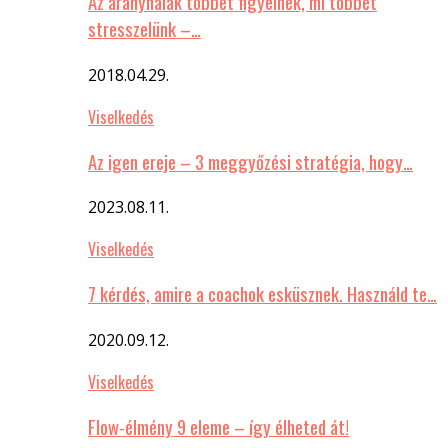
Az aranyhalak többet figyelnek, mi többet
stresszelünk –…
2018.04.29.
Viselkedés
Az igen ereje – 3 meggyőzési stratégia, hogy…
2023.08.11.
Viselkedés
7 kérdés, amire a coachok esküsznek. Használd te…
2020.09.12.
Viselkedés
Flow-élmény 9 eleme – így élheted át!