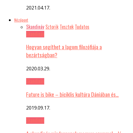
2021.04.17.
Nézőpont
Skandináv
Sztorik
Tesztek
Tudatos
Skandináv
Hogyan segíthet a lagom filozófiája a
bezártságban?
2020.03.29.
Skandináv
Future is bike – biciklis kultúra Dániában és…
2019.09.17.
Skandináv