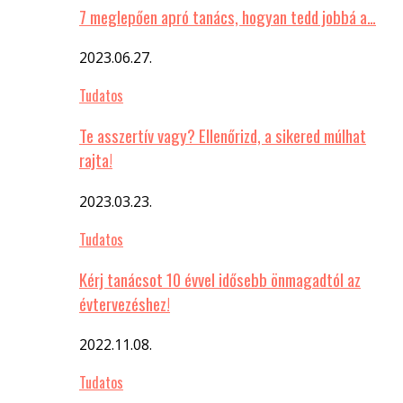
7 meglepően apró tanács, hogyan tedd jobbá a…
2023.06.27.
Tudatos
Te asszertív vagy? Ellenőrizd, a sikered múlhat
rajta!
2023.03.23.
Tudatos
Kérj tanácsot 10 évvel idősebb önmagadtól az
évtervezéshez!
2022.11.08.
Tudatos