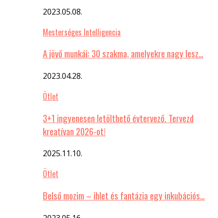
2023.05.08.
Mesterséges Intelligencia
A jövő munkái: 30 szakma, amelyekre nagy lesz…
2023.04.28.
Ötlet
3+1 ingyenesen letölthető évtervező. Tervezd
kreatívan 2026-ot!
2025.11.10.
Ötlet
Belső mozim – ihlet és fantázia egy inkubációs…
2023.05.16.