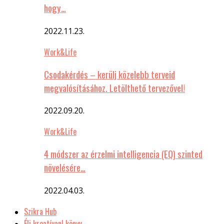
hogy…
2022.11.23.
Work&Life
Csodakérdés – kerülj közelebb terveid
megvalósításához. Letölthető tervezővel!
2022.09.20.
Work&Life
4 módszer az érzelmi intelligencia (EQ) szinted
növelésére…
2022.04.03.
Szikra Hub
Élj kreatívan! könyv