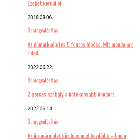
Ezeket kerüld el!
2018.08.06.
Önmegvalósítás
Az énmárkaépítés 5 fontos lépése. Mit mondanak
rólad,…
2022.06.22.
Önmegvalósítás
2 perces szabály a hatékonyabb énedért
2022.06.14.
Önmegvalósítás
Az örömáramlat küzdelemmel kezdődik – Íme a