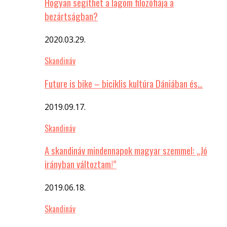
Hogyan segíthet a lagom filozófiája a
bezártságban?
2020.03.29.
Skandináv
Future is bike – biciklis kultúra Dániában és…
2019.09.17.
Skandináv
A skandináv mindennapok magyar szemmel: „Jó
irányban változtam!”
2019.06.18.
Skandináv