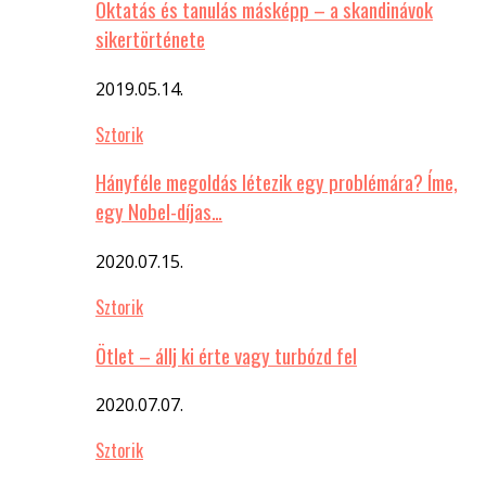
Oktatás és tanulás másképp – a skandinávok
sikertörténete
2019.05.14.
Sztorik
Hányféle megoldás létezik egy problémára? Íme,
egy Nobel-díjas…
2020.07.15.
Sztorik
Ötlet – állj ki érte vagy turbózd fel
2020.07.07.
Sztorik