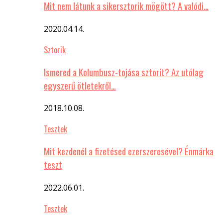
Mit nem látunk a sikersztorik mögött? A valódi…
2020.04.14.
Sztorik
Ismered a Kolumbusz-tojása sztorit? Az utólag
egyszerű ötletekről…
2018.10.08.
Tesztek
Mit kezdenél a fizetésed ezerszeresével? Énmárka
teszt
2022.06.01.
Tesztek