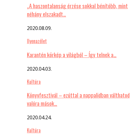
„A haszontalanság érzése sokkal bénítóbb, mint
néhány elszakadt…
2020.08.09.
Ilyenazélet
Karantén körkép a világból – Így telnek a…
2020.04.03.
Kultúra
Könyvfesztivál – ezúttal a nappalidban válthatod
valóra mások…
2020.04.24.
Kultúra