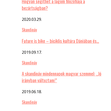
Hogyan segíthet a lagom filozófiája a
bezártságban?
2020.03.29.
Skandináv
Future is bike – biciklis kultúra Dániában és…
2019.09.17.
Skandináv
A skandináv mindennapok magyar szemmel: „Jó
irányban változtam!”
2019.06.18.
Skandináv