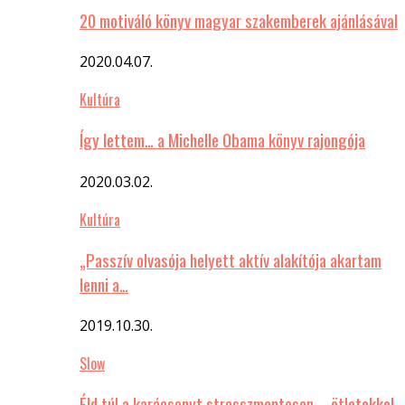
20 motiváló könyv magyar szakemberek ajánlásával
2020.04.07.
Kultúra
Így lettem… a Michelle Obama könyv rajongója
2020.03.02.
Kultúra
„Passzív olvasója helyett aktív alakítója akartam
lenni a…
2019.10.30.
Slow
Éld túl a karácsonyt stresszmentesen – ötletekkel