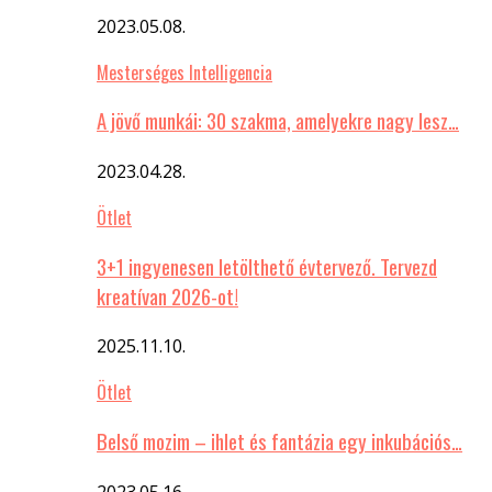
2023.05.08.
Mesterséges Intelligencia
A jövő munkái: 30 szakma, amelyekre nagy lesz…
2023.04.28.
Ötlet
3+1 ingyenesen letölthető évtervező. Tervezd
kreatívan 2026-ot!
2025.11.10.
Ötlet
Belső mozim – ihlet és fantázia egy inkubációs…
2023.05.16.