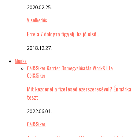
2020.02.25.
Viselkedés
Erre a 7 dologra figyelj, ha jó első…
2018.12.27.
Munka
Cél&Siker
Karrier
Önmegvalósítás
Work&Life
Cél&Siker
Mit kezdenél a fizetésed ezerszeresével? Énmárka
teszt
2022.06.01.
Cél&Siker