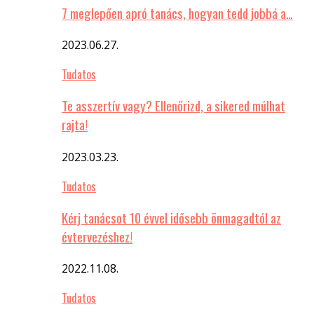
7 meglepően apró tanács, hogyan tedd jobbá a…
2023.06.27.
Tudatos
Te asszertív vagy? Ellenőrizd, a sikered múlhat
rajta!
2023.03.23.
Tudatos
Kérj tanácsot 10 évvel idősebb önmagadtól az
évtervezéshez!
2022.11.08.
Tudatos