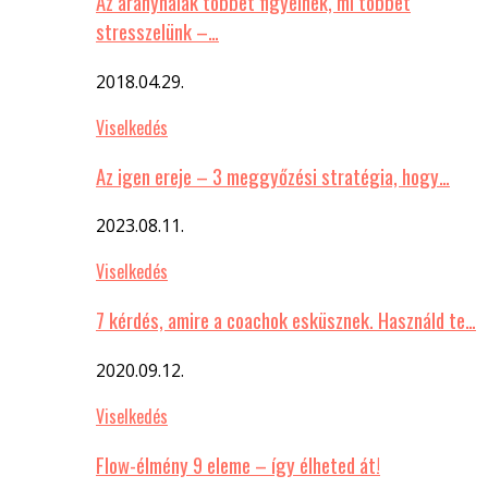
Az aranyhalak többet figyelnek, mi többet
stresszelünk –…
2018.04.29.
Viselkedés
Az igen ereje – 3 meggyőzési stratégia, hogy…
2023.08.11.
Viselkedés
7 kérdés, amire a coachok esküsznek. Használd te…
2020.09.12.
Viselkedés
Flow-élmény 9 eleme – így élheted át!