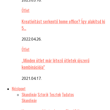
Ötlet
Kreativitást serkentő home office? Így alakítsd ki
5…
2022.04.26.
Ötlet
„Minden ötlet már létező ötletek újszerű
kombinációja”
2021.04.17.
Nézőpont
Skandináv
Sztorik
Tesztek
Tudatos
Skandináv