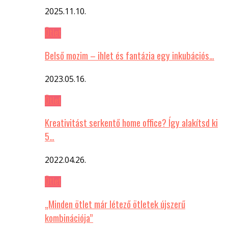
2025.11.10.
Ötlet
Belső mozim – ihlet és fantázia egy inkubációs…
2023.05.16.
Ötlet
Kreativitást serkentő home office? Így alakítsd ki
5…
2022.04.26.
Ötlet
„Minden ötlet már létező ötletek újszerű
kombinációja”