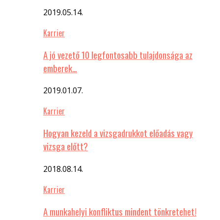
2019.05.14.
Karrier
A jó vezető 10 legfontosabb tulajdonsága az
emberek…
2019.01.07.
Karrier
Hogyan kezeld a vizsgadrukkot előadás vagy
vizsga előtt?
2018.08.14.
Karrier
A munkahelyi konfliktus mindent tönkretehet!