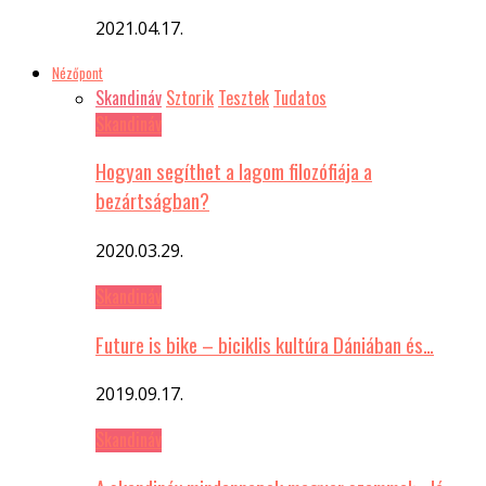
2021.04.17.
Nézőpont
Skandináv
Sztorik
Tesztek
Tudatos
Skandináv
Hogyan segíthet a lagom filozófiája a
bezártságban?
2020.03.29.
Skandináv
Future is bike – biciklis kultúra Dániában és…
2019.09.17.
Skandináv