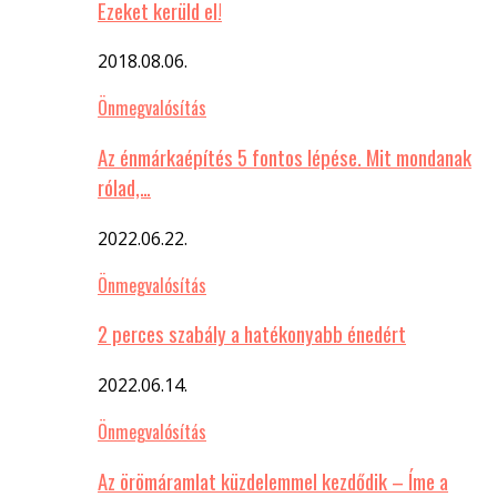
Ezeket kerüld el!
2018.08.06.
Önmegvalósítás
Az énmárkaépítés 5 fontos lépése. Mit mondanak
rólad,…
2022.06.22.
Önmegvalósítás
2 perces szabály a hatékonyabb énedért
2022.06.14.
Önmegvalósítás
Az örömáramlat küzdelemmel kezdődik – Íme a