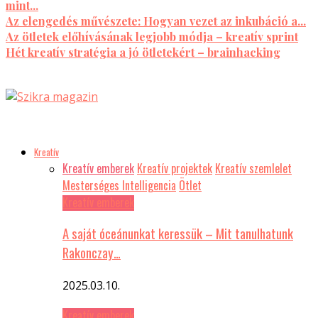
mint...
Az elengedés művészete: Hogyan vezet az inkubáció a...
Az ötletek előhívásának legjobb módja – kreatív sprint
Hét kreatív stratégia a jó ötletekért – brainhacking
Kreatív
Kreatív emberek
Kreatív projektek
Kreatív szemlelet
Mesterséges Intelligencia
Ötlet
Kreatív emberek
A saját óceánunkat keressük – Mit tanulhatunk
Rakonczay…
2025.03.10.
Kreatív emberek