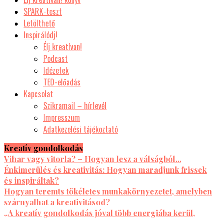
SPARK-teszt
Letölthető
Inspirálódj!
Élj kreatívan!
Podcast
Idézetek
TED-előadás
Kapcsolat
Szikramail – hírlevél
Impresszum
Adatkezelési tájékoztató
Kreatív gondolkodás
Vihar vagy vitorla? – Hogyan lesz a válságból...
Énkimerülés és kreativitás: Hogyan maradjunk frissek
és inspiráltak?
Hogyan teremts tökéletes munkakörnyezetet, amelyben
szárnyalhat a kreativitásod?
„A kreatív gondolkodás jóval több energiába kerül,