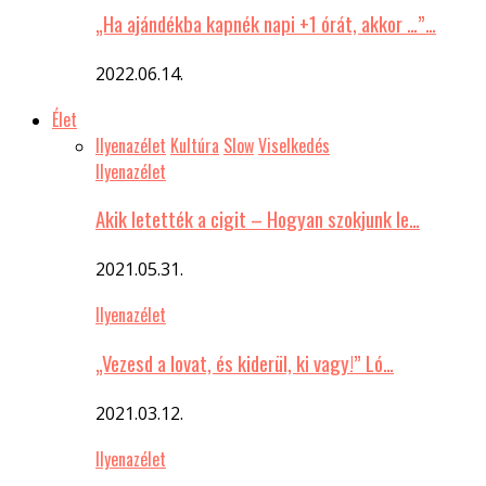
„Ha ajándékba kapnék napi +1 órát, akkor …”…
2022.06.14.
Élet
Ilyenazélet
Kultúra
Slow
Viselkedés
Ilyenazélet
Akik letették a cigit – Hogyan szokjunk le…
2021.05.31.
Ilyenazélet
„Vezesd a lovat, és kiderül, ki vagy!” Ló…
2021.03.12.
Ilyenazélet