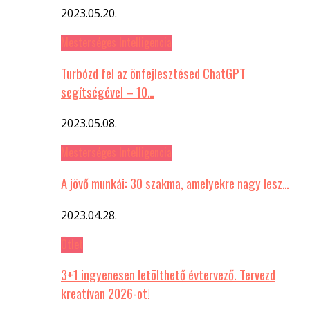
2023.05.20.
Mesterséges Intelligencia
Turbózd fel az önfejlesztésed ChatGPT
segítségével – 10…
2023.05.08.
Mesterséges Intelligencia
A jövő munkái: 30 szakma, amelyekre nagy lesz…
2023.04.28.
Ötlet
3+1 ingyenesen letölthető évtervező. Tervezd
kreatívan 2026-ot!