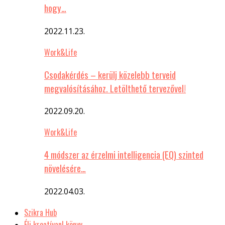
hogy…
2022.11.23.
Work&Life
Csodakérdés – kerülj közelebb terveid
megvalósításához. Letölthető tervezővel!
2022.09.20.
Work&Life
4 módszer az érzelmi intelligencia (EQ) szinted
növelésére…
2022.04.03.
Szikra Hub
Élj kreatívan! könyv