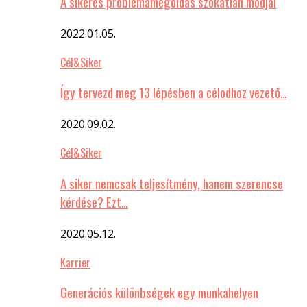
A sikeres problémamegoldás szokatlan módjai
2022.01.05.
Cél&Siker
Így tervezd meg 13 lépésben a célodhoz vezető…
2020.09.02.
Cél&Siker
A siker nemcsak teljesítmény, hanem szerencse
kérdése? Ezt…
2020.05.12.
Karrier
Generációs különbségek egy munkahelyen