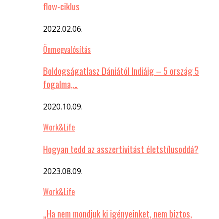
flow-ciklus
2022.02.06.
Önmegvalósítás
Boldogságatlasz Dániától Indiáig – 5 ország 5
fogalma,…
2020.10.09.
Work&Life
Hogyan tedd az asszertivitást életstílusoddá?
2023.08.09.
Work&Life
„Ha nem mondjuk ki igényeinket, nem biztos,