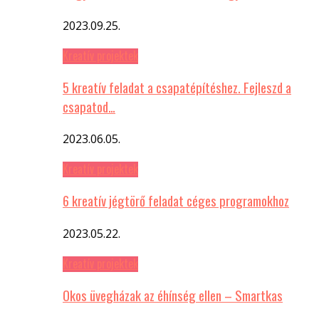
2023.09.25.
Kreatív projektek
5 kreatív feladat a csapatépítéshez. Fejleszd a
csapatod…
2023.06.05.
Kreatív projektek
6 kreatív jégtörő feladat céges programokhoz
2023.05.22.
Kreatív projektek
Okos üvegházak az éhínség ellen – Smartkas