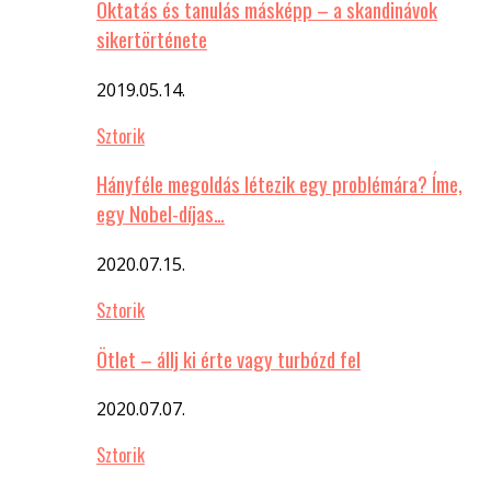
Oktatás és tanulás másképp – a skandinávok
sikertörténete
2019.05.14.
Sztorik
Hányféle megoldás létezik egy problémára? Íme,
egy Nobel-díjas…
2020.07.15.
Sztorik
Ötlet – állj ki érte vagy turbózd fel
2020.07.07.
Sztorik