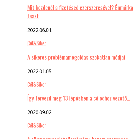
Mit kezdenél a fizetésed ezerszeresével? Énmárka
teszt
2022.06.01.
Cél&Siker
A sikeres problémamegoldás szokatlan módjai
2022.01.05.
Cél&Siker
Így tervezd meg 13 lépésben a célodhoz vezető…
2020.09.02.
Cél&Siker