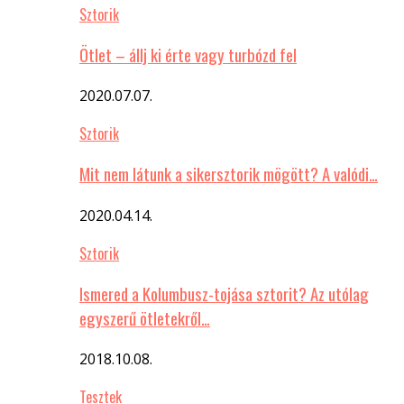
Sztorik
Ötlet – állj ki érte vagy turbózd fel
2020.07.07.
Sztorik
Mit nem látunk a sikersztorik mögött? A valódi…
2020.04.14.
Sztorik
Ismered a Kolumbusz-tojása sztorit? Az utólag
egyszerű ötletekről…
2018.10.08.
Tesztek