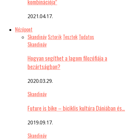
kombinációja”
2021.04.17.
Nézőpont
Skandináv
Sztorik
Tesztek
Tudatos
Skandináv
Hogyan segíthet a lagom filozófiája a
bezártságban?
2020.03.29.
Skandináv
Future is bike – biciklis kultúra Dániában és…
2019.09.17.
Skandináv