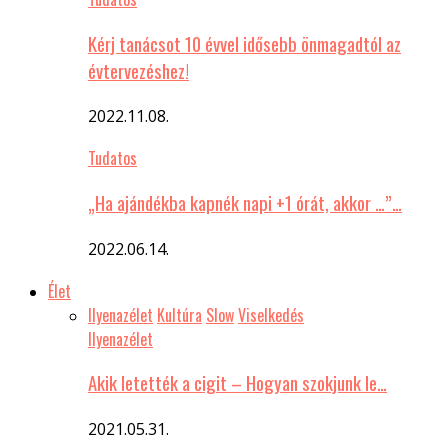
Kérj tanácsot 10 évvel idősebb önmagadtól az
évtervezéshez!
2022.11.08.
Tudatos
„Ha ajándékba kapnék napi +1 órát, akkor …”…
2022.06.14.
Élet
Ilyenazélet
Kultúra
Slow
Viselkedés
Ilyenazélet
Akik letették a cigit – Hogyan szokjunk le…
2021.05.31.