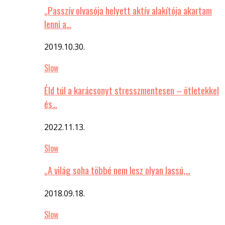
„Passzív olvasója helyett aktív alakítója akartam
lenni a…
2019.10.30.
Slow
Éld túl a karácsonyt stresszmentesen – ötletekkel
és…
2022.11.13.
Slow
„A világ soha többé nem lesz olyan lassú,…
2018.09.18.
Slow