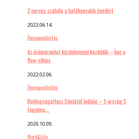
2 perces szabály a hatékonyabb énedért
2022.06.14.
Önmegvalósítás
Az örömáramlat küzdelemmel kezdődik – Íme a
flow-ciklus
2022.02.06.
Önmegvalósítás
Boldogságatlasz Dániától Indiáig – 5 ország 5
fogalma,…
2020.10.09.
Work&Life