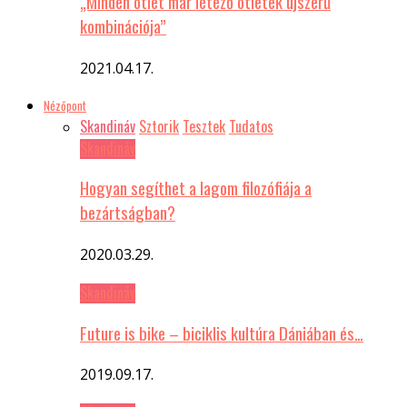
„Minden ötlet már létező ötletek újszerű
kombinációja”
2021.04.17.
Nézőpont
Skandináv
Sztorik
Tesztek
Tudatos
Skandináv
Hogyan segíthet a lagom filozófiája a
bezártságban?
2020.03.29.
Skandináv
Future is bike – biciklis kultúra Dániában és…
2019.09.17.