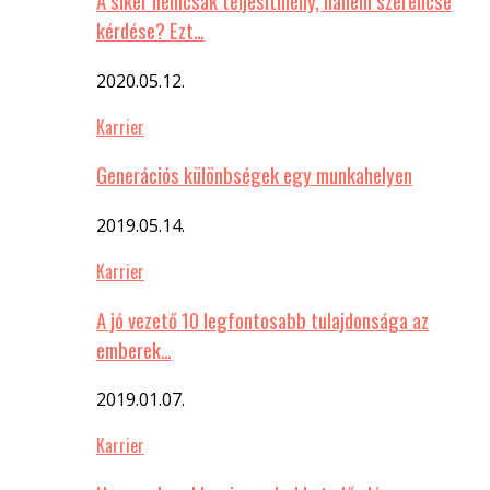
A siker nemcsak teljesítmény, hanem szerencse
kérdése? Ezt…
2020.05.12.
Karrier
Generációs különbségek egy munkahelyen
2019.05.14.
Karrier
A jó vezető 10 legfontosabb tulajdonsága az
emberek…
2019.01.07.
Karrier