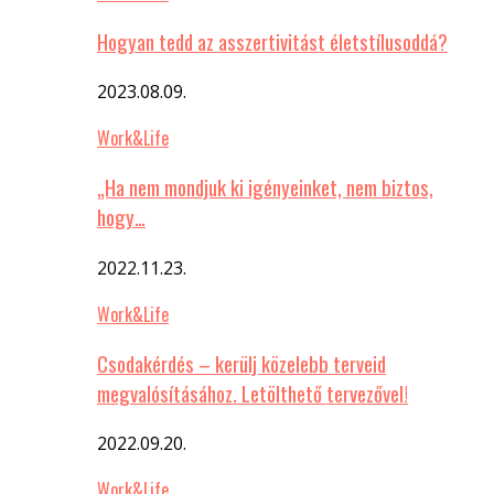
Hogyan tedd az asszertivitást életstílusoddá?
2023.08.09.
Work&Life
„Ha nem mondjuk ki igényeinket, nem biztos,
hogy…
2022.11.23.
Work&Life
Csodakérdés – kerülj közelebb terveid
megvalósításához. Letölthető tervezővel!
2022.09.20.
Work&Life