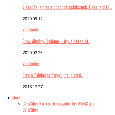
7 kérdés, amire a coachok esküsznek. Használd te…
2020.09.12.
Viselkedés
Flow-élmény 9 eleme – így élheted át!
2020.02.25.
Viselkedés
Erre a 7 dologra figyelj, ha jó első…
2018.12.27.
Munka
Cél&Siker
Karrier
Önmegvalósítás
Work&Life
Cél&Siker