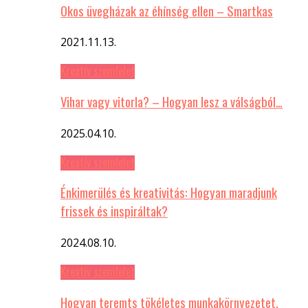
Okos üvegházak az éhínség ellen – Smartkas
2021.11.13.
Kreatív szemlelet
Vihar vagy vitorla? – Hogyan lesz a válságból…
2025.04.10.
Kreatív szemlelet
Énkimerülés és kreativitás: Hogyan maradjunk
frissek és inspiráltak?
2024.08.10.
Kreatív szemlelet
Hogyan teremts tökéletes munkakörnyezetet,