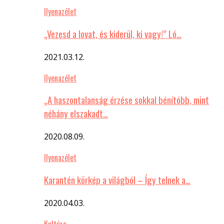
Ilyenazélet
„Vezesd a lovat, és kiderül, ki vagy!” Ló…
2021.03.12.
Ilyenazélet
„A haszontalanság érzése sokkal bénítóbb, mint
néhány elszakadt…
2020.08.09.
Ilyenazélet
Karantén körkép a világból – Így telnek a…
2020.04.03.
Kultúra