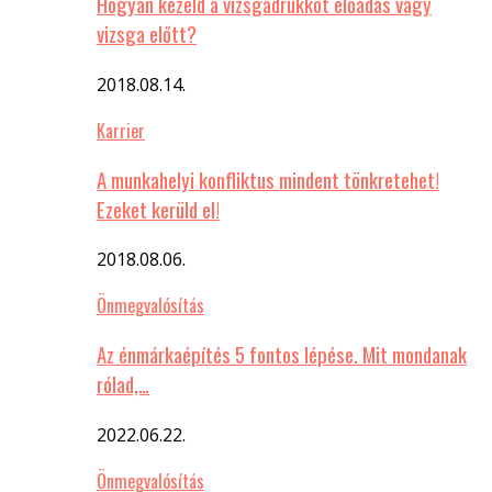
Hogyan kezeld a vizsgadrukkot előadás vagy
vizsga előtt?
2018.08.14.
Karrier
A munkahelyi konfliktus mindent tönkretehet!
Ezeket kerüld el!
2018.08.06.
Önmegvalósítás
Az énmárkaépítés 5 fontos lépése. Mit mondanak
rólad,…
2022.06.22.
Önmegvalósítás