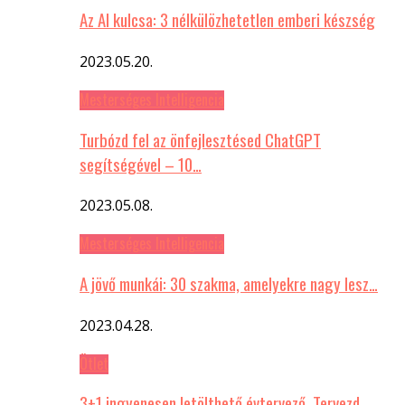
Az AI kulcsa: 3 nélkülözhetetlen emberi készség
2023.05.20.
Mesterséges Intelligencia
Turbózd fel az önfejlesztésed ChatGPT
segítségével – 10…
2023.05.08.
Mesterséges Intelligencia
A jövő munkái: 30 szakma, amelyekre nagy lesz…
2023.04.28.
Ötlet
3+1 ingyenesen letölthető évtervező. Tervezd