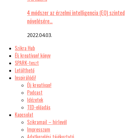
4 módszer az érzelmi intelligencia (EQ) szinted
növelésére…
2022.04.03.
Szikra Hub
Élj kreatívan! könyv
SPARK-teszt
Letölthető
Inspirálódj!
Élj kreatívan!
Podcast
Idézetek
TED-előadás
Kapcsolat
Szikramail – hírlevél
Impresszum
Adatkezelési tájékoztató