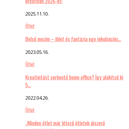
kreatívan 2026-ot!
2025.11.10.
Ötlet
Belső mozim – ihlet és fantázia egy inkubációs…
2023.05.16.
Ötlet
Kreativitást serkentő home office? Így alakítsd ki
5…
2022.04.26.
Ötlet
„Minden ötlet már létező ötletek újszerű