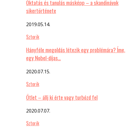
Oktatás és tanulás másképp – a skandinávok
sikertörténete
2019.05.14.
Sztorik
Hányféle megoldás létezik egy problémára? Íme,
egy Nobel-díjas…
2020.07.15.
Sztorik
Ötlet – állj ki érte vagy turbózd fel
2020.07.07.
Sztorik