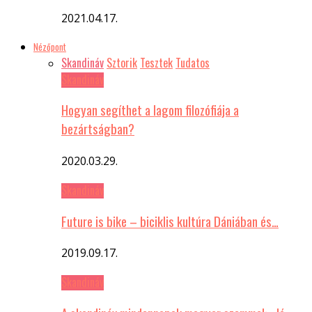
2021.04.17.
Nézőpont
Skandináv
Sztorik
Tesztek
Tudatos
Skandináv
Hogyan segíthet a lagom filozófiája a
bezártságban?
2020.03.29.
Skandináv
Future is bike – biciklis kultúra Dániában és…
2019.09.17.
Skandináv