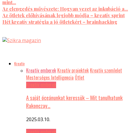
mint...
Az elengedés művészete: Hogyan vezet az inkubáció a...
Az ötletek előhívásának legjobb módja – kreatív sprint
Hét kreatív stratégia a jó ötletekért – brainhacking
Kreatív
Kreatív emberek
Kreatív projektek
Kreatív szemlelet
Mesterséges Intelligencia
Ötlet
Kreatív emberek
A saját óceánunkat keressük – Mit tanulhatunk
Rakonczay…
2025.03.10.
Kreatív emberek