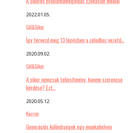
A sikeres problémamegoldás szokatlan módjai
2022.01.05.
Cél&Siker
Így tervezd meg 13 lépésben a célodhoz vezető…
2020.09.02.
Cél&Siker
A siker nemcsak teljesítmény, hanem szerencse
kérdése? Ezt…
2020.05.12.
Karrier
Generációs különbségek egy munkahelyen