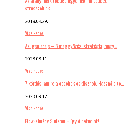
Az aranyhalak többet figyelnek, mi többet
stresszelünk –…
2018.04.29.
Viselkedés
Az igen ereje – 3 meggyőzési stratégia, hogy…
2023.08.11.
Viselkedés
7 kérdés, amire a coachok esküsznek. Használd te…
2020.09.12.
Viselkedés
Flow-élmény 9 eleme – így élheted át!