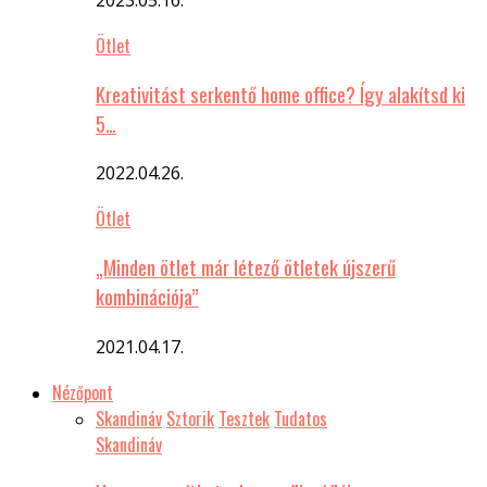
Ötlet
Kreativitást serkentő home office? Így alakítsd ki
5…
2022.04.26.
Ötlet
„Minden ötlet már létező ötletek újszerű
kombinációja”
2021.04.17.
Nézőpont
Skandináv
Sztorik
Tesztek
Tudatos
Skandináv