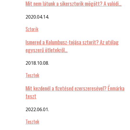
Mit nem látunk a sikersztorik mögött? A valódi…
2020.04.14.
Sztorik
Ismered a Kolumbusz-tojása sztorit? Az utólag
egyszerű ötletekről…
2018.10.08.
Tesztek
Mit kezdenél a fizetésed ezerszeresével? Énmárka
teszt
2022.06.01.
Tesztek