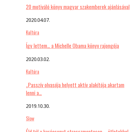
20 motiváló könyv magyar szakemberek ajánlásával
2020.04.07.
Kultúra
Így lettem… a Michelle Obama könyv rajongója
2020.03.02.
Kultúra
„Passzív olvasója helyett aktív alakítója akartam
lenni a…
2019.10.30.
Slow
Éld túl a karácsonyt stresszmentesen – ötletekkel