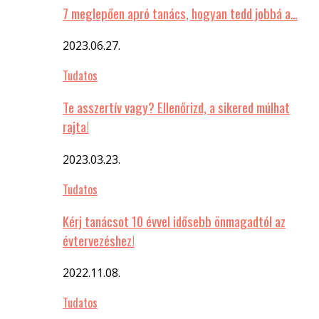
7 meglepően apró tanács, hogyan tedd jobbá a…
2023.06.27.
Tudatos
Te asszertív vagy? Ellenőrizd, a sikered múlhat
rajta!
2023.03.23.
Tudatos
Kérj tanácsot 10 évvel idősebb önmagadtól az
évtervezéshez!
2022.11.08.
Tudatos