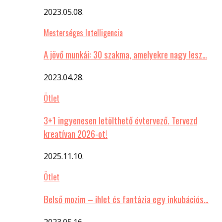
2023.05.08.
Mesterséges Intelligencia
A jövő munkái: 30 szakma, amelyekre nagy lesz…
2023.04.28.
Ötlet
3+1 ingyenesen letölthető évtervező. Tervezd
kreatívan 2026-ot!
2025.11.10.
Ötlet
Belső mozim – ihlet és fantázia egy inkubációs…
2023.05.16.