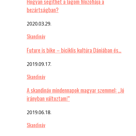
Hogyan segíthet a lagom filozófiája a
bezártságban?
2020.03.29.
Skandináv
Future is bike – biciklis kultúra Dániában és…
2019.09.17.
Skandináv
A skandináv mindennapok magyar szemmel: „Jó
irányban változtam!”
2019.06.18.
Skandináv