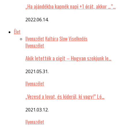
„Ha ajándékba kapnék napi +1 órát, akkor …”…
2022.06.14.
Élet
Ilyenazélet
Kultúra
Slow
Viselkedés
Ilyenazélet
Akik letették a cigit – Hogyan szokjunk le…
2021.05.31.
Ilyenazélet
„Vezesd a lovat, és kiderül, ki vagy!” Ló…
2021.03.12.
Ilyenazélet