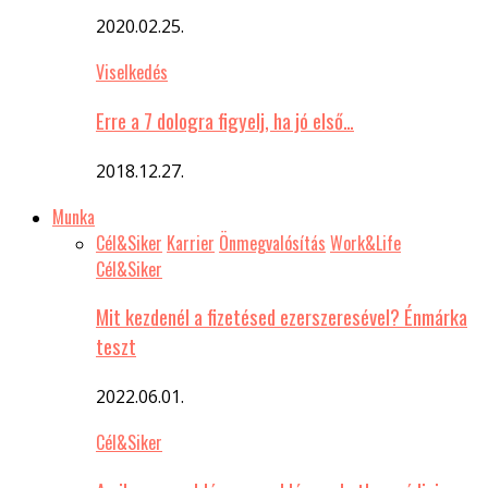
2020.02.25.
Viselkedés
Erre a 7 dologra figyelj, ha jó első…
2018.12.27.
Munka
Cél&Siker
Karrier
Önmegvalósítás
Work&Life
Cél&Siker
Mit kezdenél a fizetésed ezerszeresével? Énmárka
teszt
2022.06.01.
Cél&Siker