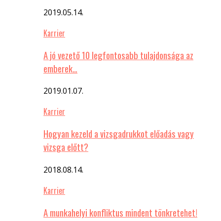
2019.05.14.
Karrier
A jó vezető 10 legfontosabb tulajdonsága az
emberek…
2019.01.07.
Karrier
Hogyan kezeld a vizsgadrukkot előadás vagy
vizsga előtt?
2018.08.14.
Karrier
A munkahelyi konfliktus mindent tönkretehet!