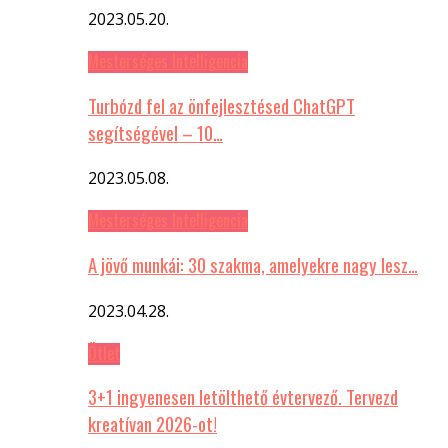
2023.05.20.
Mesterséges Intelligencia
Turbózd fel az önfejlesztésed ChatGPT
segítségével – 10…
2023.05.08.
Mesterséges Intelligencia
A jövő munkái: 30 szakma, amelyekre nagy lesz…
2023.04.28.
Ötlet
3+1 ingyenesen letölthető évtervező. Tervezd
kreatívan 2026-ot!