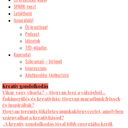
SPARK-teszt
Letölthető
Inspirálódj!
Élj kreatívan!
Podcast
Idézetek
TED-előadás
Kapcsolat
Szikramail – hírlevél
Impresszum
Adatkezelési tájékoztató
Kreatív gondolkodás
Vihar vagy vitorla? – Hogyan lesz a válságból...
Énkimerülés és kreativitás: Hogyan maradjunk frissek
és inspiráltak?
Hogyan teremts tökéletes munkakörnyezetet, amelyben
szárnyalhat a kreativitásod?
„A kreatív gondolkodás jóval több energiába kerül,