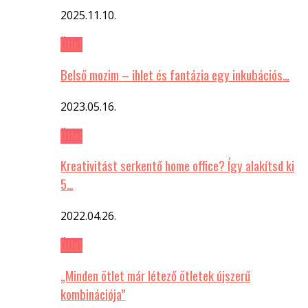
2025.11.10.
Ötlet
Belső mozim – ihlet és fantázia egy inkubációs…
2023.05.16.
Ötlet
Kreativitást serkentő home office? Így alakítsd ki
5…
2022.04.26.
Ötlet
„Minden ötlet már létező ötletek újszerű
kombinációja”