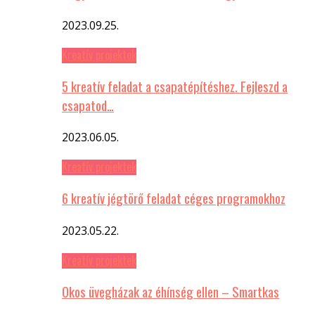
2023.09.25.
Kreatív projektek
5 kreatív feladat a csapatépítéshez. Fejleszd a
csapatod…
2023.06.05.
Kreatív projektek
6 kreatív jégtörő feladat céges programokhoz
2023.05.22.
Kreatív projektek
Okos üvegházak az éhínség ellen – Smartkas