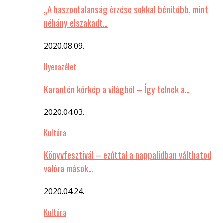
„A haszontalanság érzése sokkal bénítóbb, mint
néhány elszakadt…
2020.08.09.
Ilyenazélet
Karantén körkép a világból – Így telnek a…
2020.04.03.
Kultúra
Könyvfesztivál – ezúttal a nappalidban válthatod
valóra mások…
2020.04.24.
Kultúra