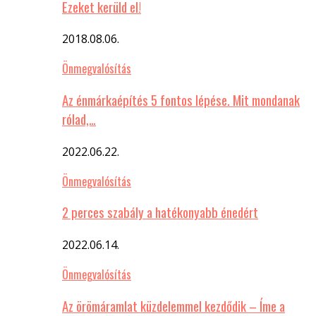
Ezeket kerüld el!
2018.08.06.
Önmegvalósítás
Az énmárkaépítés 5 fontos lépése. Mit mondanak
rólad,…
2022.06.22.
Önmegvalósítás
2 perces szabály a hatékonyabb énedért
2022.06.14.
Önmegvalósítás
Az örömáramlat küzdelemmel kezdődik – Íme a