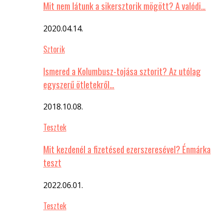
Mit nem látunk a sikersztorik mögött? A valódi…
2020.04.14.
Sztorik
Ismered a Kolumbusz-tojása sztorit? Az utólag
egyszerű ötletekről…
2018.10.08.
Tesztek
Mit kezdenél a fizetésed ezerszeresével? Énmárka
teszt
2022.06.01.
Tesztek