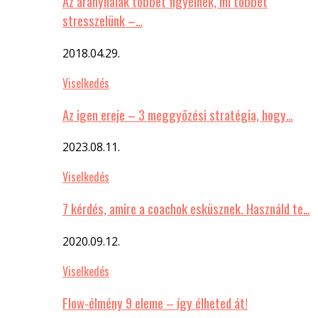
Az aranyhalak többet figyelnek, mi többet
stresszelünk –…
2018.04.29.
Viselkedés
Az igen ereje – 3 meggyőzési stratégia, hogy…
2023.08.11.
Viselkedés
7 kérdés, amire a coachok esküsznek. Használd te…
2020.09.12.
Viselkedés
Flow-élmény 9 eleme – így élheted át!