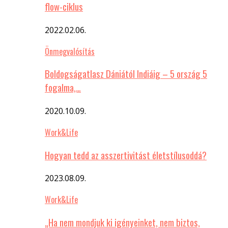
flow-ciklus
2022.02.06.
Önmegvalósítás
Boldogságatlasz Dániától Indiáig – 5 ország 5
fogalma,…
2020.10.09.
Work&Life
Hogyan tedd az asszertivitást életstílusoddá?
2023.08.09.
Work&Life
„Ha nem mondjuk ki igényeinket, nem biztos,