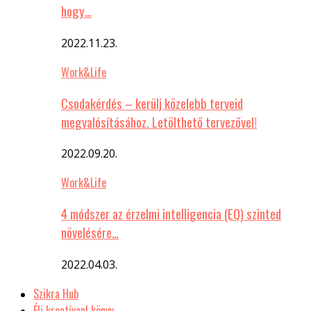
hogy…
2022.11.23.
Work&Life
Csodakérdés – kerülj közelebb terveid
megvalósításához. Letölthető tervezővel!
2022.09.20.
Work&Life
4 módszer az érzelmi intelligencia (EQ) szinted
növelésére…
2022.04.03.
Szikra Hub
Élj kreatívan! könyv