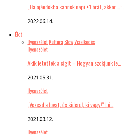
„Ha ajándékba kapnék napi +1 órát, akkor …”…
2022.06.14.
Élet
Ilyenazélet
Kultúra
Slow
Viselkedés
Ilyenazélet
Akik letették a cigit – Hogyan szokjunk le…
2021.05.31.
Ilyenazélet
„Vezesd a lovat, és kiderül, ki vagy!” Ló…
2021.03.12.
Ilyenazélet