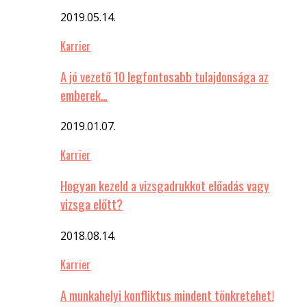
2019.05.14.
Karrier
A jó vezető 10 legfontosabb tulajdonsága az
emberek…
2019.01.07.
Karrier
Hogyan kezeld a vizsgadrukkot előadás vagy
vizsga előtt?
2018.08.14.
Karrier
A munkahelyi konfliktus mindent tönkretehet!