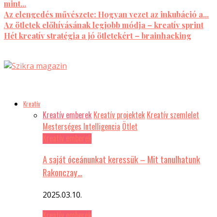
mint...
Az elengedés művészete: Hogyan vezet az inkubáció a...
Az ötletek előhívásának legjobb módja – kreatív sprint
Hét kreatív stratégia a jó ötletekért – brainhacking
Kreatív
Kreatív emberek
Kreatív projektek
Kreatív szemlelet
Mesterséges Intelligencia
Ötlet
Kreatív emberek
A saját óceánunkat keressük – Mit tanulhatunk
Rakonczay…
2025.03.10.
Kreatív emberek