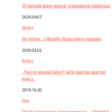
20 motiváló könyv magyar szakemberek ajánlásával
2020.04.07.
Kultúra
Így lettem… a Michelle Obama könyv rajongója
2020.03.02.
Kultúra
„Passzív olvasója helyett aktív alakítója akartam
lenni a…
2019.10.30.
Slow
Éld túl a karácsonyt stresszmentesen – ötletekkel