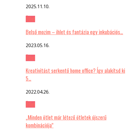
2025.11.10.
Ötlet
Belső mozim – ihlet és fantázia egy inkubációs…
2023.05.16.
Ötlet
Kreativitást serkentő home office? Így alakítsd ki
5…
2022.04.26.
Ötlet
„Minden ötlet már létező ötletek újszerű
kombinációja”