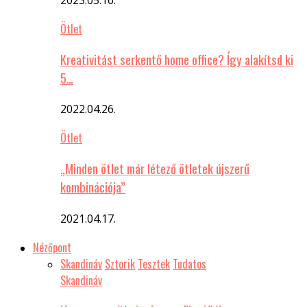
Ötlet
Kreativitást serkentő home office? Így alakítsd ki
5…
2022.04.26.
Ötlet
„Minden ötlet már létező ötletek újszerű
kombinációja”
2021.04.17.
Nézőpont
Skandináv
Sztorik
Tesztek
Tudatos
Skandináv