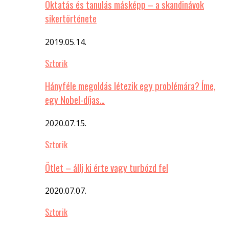
Oktatás és tanulás másképp – a skandinávok
sikertörténete
2019.05.14.
Sztorik
Hányféle megoldás létezik egy problémára? Íme,
egy Nobel-díjas…
2020.07.15.
Sztorik
Ötlet – állj ki érte vagy turbózd fel
2020.07.07.
Sztorik