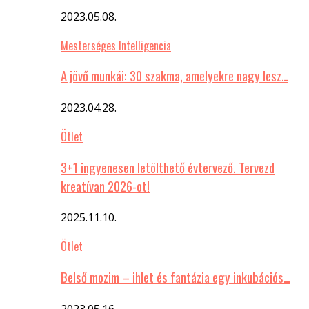
2023.05.08.
Mesterséges Intelligencia
A jövő munkái: 30 szakma, amelyekre nagy lesz…
2023.04.28.
Ötlet
3+1 ingyenesen letölthető évtervező. Tervezd
kreatívan 2026-ot!
2025.11.10.
Ötlet
Belső mozim – ihlet és fantázia egy inkubációs…
2023.05.16.