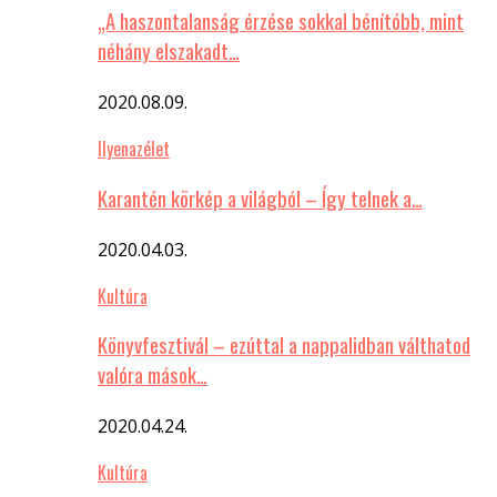
„A haszontalanság érzése sokkal bénítóbb, mint
néhány elszakadt…
2020.08.09.
Ilyenazélet
Karantén körkép a világból – Így telnek a…
2020.04.03.
Kultúra
Könyvfesztivál – ezúttal a nappalidban válthatod
valóra mások…
2020.04.24.
Kultúra