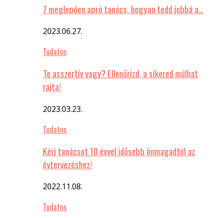
7 meglepően apró tanács, hogyan tedd jobbá a…
2023.06.27.
Tudatos
Te asszertív vagy? Ellenőrizd, a sikered múlhat
rajta!
2023.03.23.
Tudatos
Kérj tanácsot 10 évvel idősebb önmagadtól az
évtervezéshez!
2022.11.08.
Tudatos