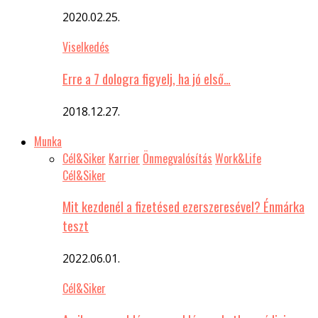
2020.02.25.
Viselkedés
Erre a 7 dologra figyelj, ha jó első…
2018.12.27.
Munka
Cél&Siker
Karrier
Önmegvalósítás
Work&Life
Cél&Siker
Mit kezdenél a fizetésed ezerszeresével? Énmárka
teszt
2022.06.01.
Cél&Siker