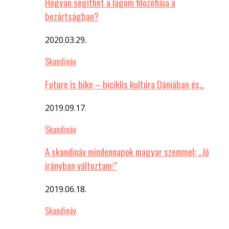
Hogyan segíthet a lagom filozófiája a
bezártságban?
2020.03.29.
Skandináv
Future is bike – biciklis kultúra Dániában és…
2019.09.17.
Skandináv
A skandináv mindennapok magyar szemmel: „Jó
irányban változtam!”
2019.06.18.
Skandináv