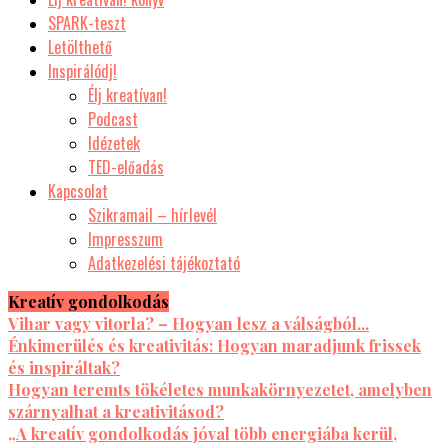
SPARK-teszt
Letölthető
Inspirálódj!
Élj kreatívan!
Podcast
Idézetek
TED-előadás
Kapcsolat
Szikramail – hírlevél
Impresszum
Adatkezelési tájékoztató
Kreatív gondolkodás
Vihar vagy vitorla? – Hogyan lesz a válságból...
Énkimerülés és kreativitás: Hogyan maradjunk frissek
és inspiráltak?
Hogyan teremts tökéletes munkakörnyezetet, amelyben
szárnyalhat a kreativitásod?
„A kreatív gondolkodás jóval több energiába kerül,