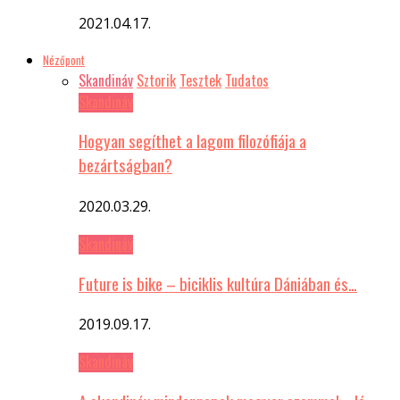
2021.04.17.
Nézőpont
Skandináv
Sztorik
Tesztek
Tudatos
Skandináv
Hogyan segíthet a lagom filozófiája a
bezártságban?
2020.03.29.
Skandináv
Future is bike – biciklis kultúra Dániában és…
2019.09.17.
Skandináv