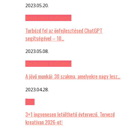
2023.05.20.
Mesterséges Intelligencia
Turbózd fel az önfejlesztésed ChatGPT
segítségével – 10…
2023.05.08.
Mesterséges Intelligencia
A jövő munkái: 30 szakma, amelyekre nagy lesz…
2023.04.28.
Ötlet
3+1 ingyenesen letölthető évtervező. Tervezd
kreatívan 2026-ot!