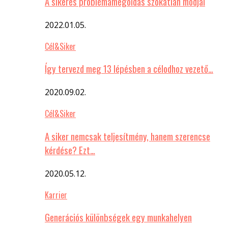
A sikeres problémamegoldás szokatlan módjai
2022.01.05.
Cél&Siker
Így tervezd meg 13 lépésben a célodhoz vezető…
2020.09.02.
Cél&Siker
A siker nemcsak teljesítmény, hanem szerencse
kérdése? Ezt…
2020.05.12.
Karrier
Generációs különbségek egy munkahelyen