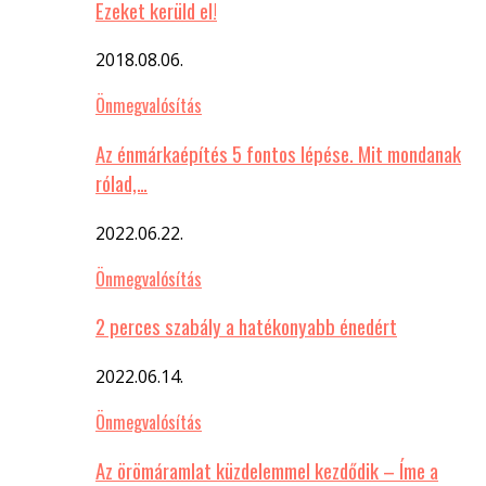
Ezeket kerüld el!
2018.08.06.
Önmegvalósítás
Az énmárkaépítés 5 fontos lépése. Mit mondanak
rólad,…
2022.06.22.
Önmegvalósítás
2 perces szabály a hatékonyabb énedért
2022.06.14.
Önmegvalósítás
Az örömáramlat küzdelemmel kezdődik – Íme a