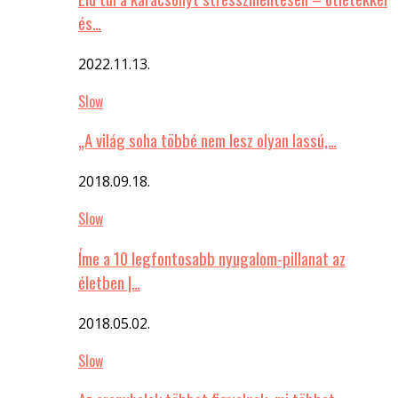
és…
2022.11.13.
Slow
„A világ soha többé nem lesz olyan lassú,…
2018.09.18.
Slow
Íme a 10 legfontosabb nyugalom-pillanat az
életben |…
2018.05.02.
Slow