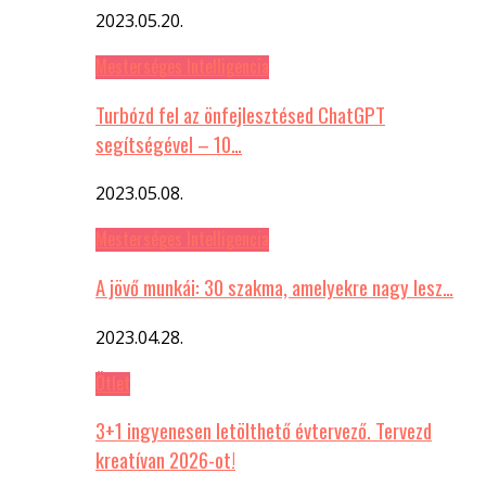
2023.05.20.
Mesterséges Intelligencia
Turbózd fel az önfejlesztésed ChatGPT
segítségével – 10…
2023.05.08.
Mesterséges Intelligencia
A jövő munkái: 30 szakma, amelyekre nagy lesz…
2023.04.28.
Ötlet
3+1 ingyenesen letölthető évtervező. Tervezd
kreatívan 2026-ot!