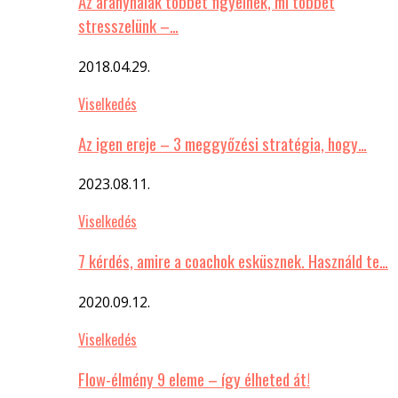
Az aranyhalak többet figyelnek, mi többet
stresszelünk –…
2018.04.29.
Viselkedés
Az igen ereje – 3 meggyőzési stratégia, hogy…
2023.08.11.
Viselkedés
7 kérdés, amire a coachok esküsznek. Használd te…
2020.09.12.
Viselkedés
Flow-élmény 9 eleme – így élheted át!