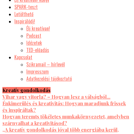
SPARK-teszt
Letölthető
Inspirálódj!
Élj kreatívan!
Podcast
Idézetek
TED-előadás
Kapcsolat
Szikramail – hírlevél
Impresszum
Adatkezelési tájékoztató
Kreatív gondolkodás
Vihar vagy vitorla? – Hogyan lesz a válságból...
Énkimerülés és kreativitás: Hogyan maradjunk frissek
és inspiráltak?
Hogyan teremts tökéletes munkakörnyezetet, amelyben
szárnyalhat a kreativitásod?
„A kreatív gondolkodás jóval több energiába kerül,