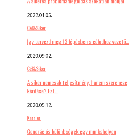
A sikeres problémamegoldás szokatlan módjai
2022.01.05.
Cél&Siker
Így tervezd meg 13 lépésben a célodhoz vezető…
2020.09.02.
Cél&Siker
A siker nemcsak teljesítmény, hanem szerencse
kérdése? Ezt…
2020.05.12.
Karrier
Generációs különbségek egy munkahelyen