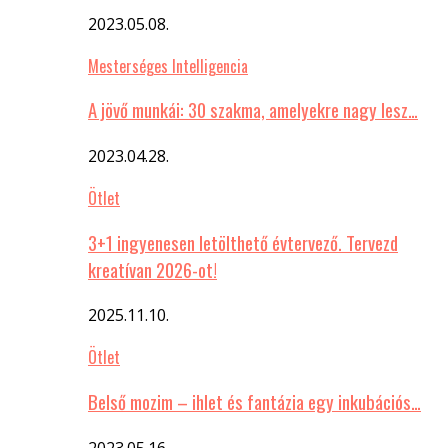
2023.05.08.
Mesterséges Intelligencia
A jövő munkái: 30 szakma, amelyekre nagy lesz…
2023.04.28.
Ötlet
3+1 ingyenesen letölthető évtervező. Tervezd
kreatívan 2026-ot!
2025.11.10.
Ötlet
Belső mozim – ihlet és fantázia egy inkubációs…
2023.05.16.