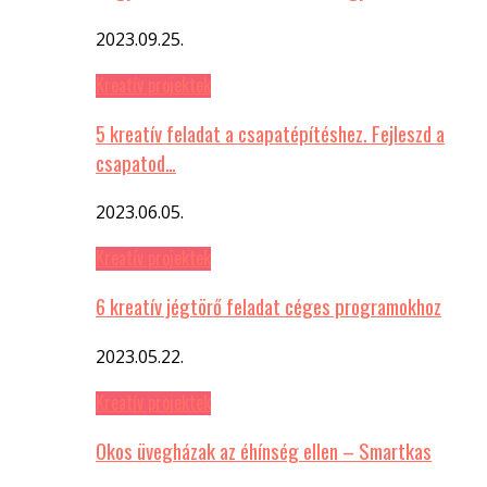
2023.09.25.
Kreatív projektek
5 kreatív feladat a csapatépítéshez. Fejleszd a
csapatod…
2023.06.05.
Kreatív projektek
6 kreatív jégtörő feladat céges programokhoz
2023.05.22.
Kreatív projektek
Okos üvegházak az éhínség ellen – Smartkas