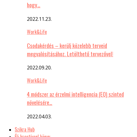
hogy…
2022.11.23.
Work&Life
Csodakérdés – kerülj közelebb terveid
megvalósításához. Letölthető tervezővel!
2022.09.20.
Work&Life
4 módszer az érzelmi intelligencia (EQ) szinted
növelésére…
2022.04.03.
Szikra Hub
Élj kreatívan! könyv