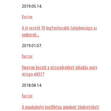
2019.05.14.
Karrier
A jó vezető 10 legfontosabb tulajdonsága az
emberek…
2019.01.07.
Karrier
Hogyan kezeld a vizsgadrukkot előadás vagy
vizsga előtt?
2018.08.14.
Karrier
A munkahelyi konfliktus mindent tönkretehet!