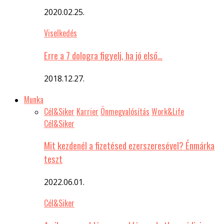
2020.02.25.
Viselkedés
Erre a 7 dologra figyelj, ha jó első…
2018.12.27.
Munka
Cél&Siker
Karrier
Önmegvalósítás
Work&Life
Cél&Siker
Mit kezdenél a fizetésed ezerszeresével? Énmárka
teszt
2022.06.01.
Cél&Siker