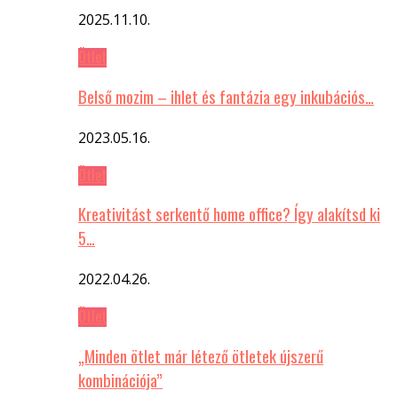
2025.11.10.
Ötlet
Belső mozim – ihlet és fantázia egy inkubációs…
2023.05.16.
Ötlet
Kreativitást serkentő home office? Így alakítsd ki
5…
2022.04.26.
Ötlet
„Minden ötlet már létező ötletek újszerű
kombinációja”