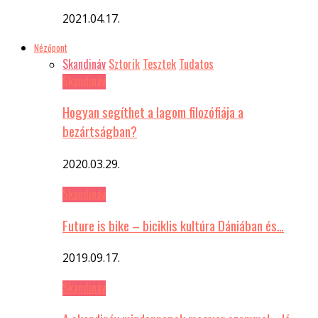
2021.04.17.
Nézőpont
Skandináv
Sztorik
Tesztek
Tudatos
Skandináv
Hogyan segíthet a lagom filozófiája a
bezártságban?
2020.03.29.
Skandináv
Future is bike – biciklis kultúra Dániában és…
2019.09.17.
Skandináv