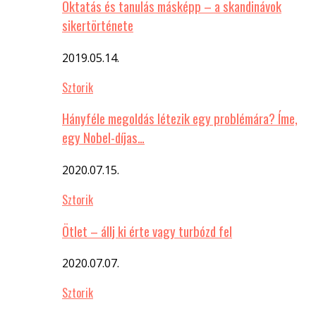
Oktatás és tanulás másképp – a skandinávok
sikertörténete
2019.05.14.
Sztorik
Hányféle megoldás létezik egy problémára? Íme,
egy Nobel-díjas…
2020.07.15.
Sztorik
Ötlet – állj ki érte vagy turbózd fel
2020.07.07.
Sztorik