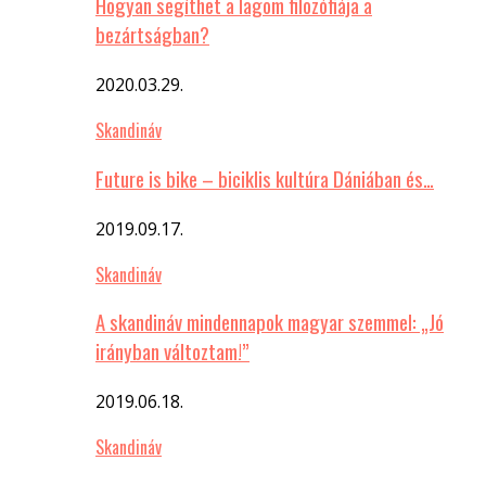
Hogyan segíthet a lagom filozófiája a
bezártságban?
2020.03.29.
Skandináv
Future is bike – biciklis kultúra Dániában és…
2019.09.17.
Skandináv
A skandináv mindennapok magyar szemmel: „Jó
irányban változtam!”
2019.06.18.
Skandináv