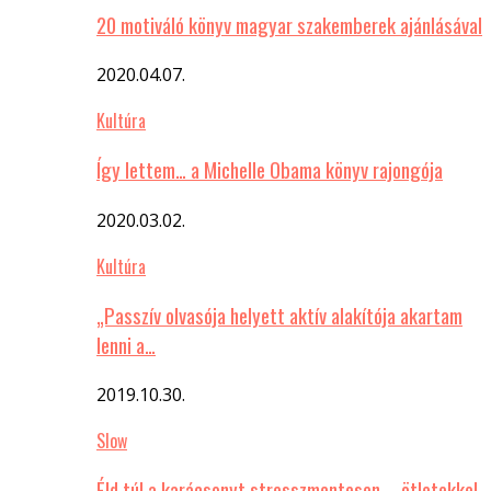
20 motiváló könyv magyar szakemberek ajánlásával
2020.04.07.
Kultúra
Így lettem… a Michelle Obama könyv rajongója
2020.03.02.
Kultúra
„Passzív olvasója helyett aktív alakítója akartam
lenni a…
2019.10.30.
Slow
Éld túl a karácsonyt stresszmentesen – ötletekkel