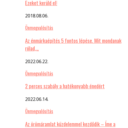
Ezeket kerüld el!
2018.08.06.
Önmegvalósítás
Az énmárkaépítés 5 fontos lépése. Mit mondanak
rólad,…
2022.06.22.
Önmegvalósítás
2 perces szabály a hatékonyabb énedért
2022.06.14.
Önmegvalósítás
Az örömáramlat küzdelemmel kezdődik – Íme a