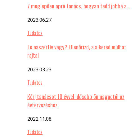
7 meglepően apró tanács, hogyan tedd jobbá a…
2023.06.27.
Tudatos
Te asszertív vagy? Ellenőrizd, a sikered múlhat
rajta!
2023.03.23.
Tudatos
Kérj tanácsot 10 évvel idősebb önmagadtól az
évtervezéshez!
2022.11.08.
Tudatos