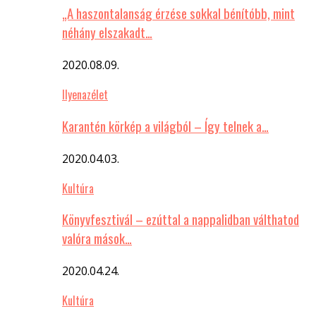
„A haszontalanság érzése sokkal bénítóbb, mint
néhány elszakadt…
2020.08.09.
Ilyenazélet
Karantén körkép a világból – Így telnek a…
2020.04.03.
Kultúra
Könyvfesztivál – ezúttal a nappalidban válthatod
valóra mások…
2020.04.24.
Kultúra