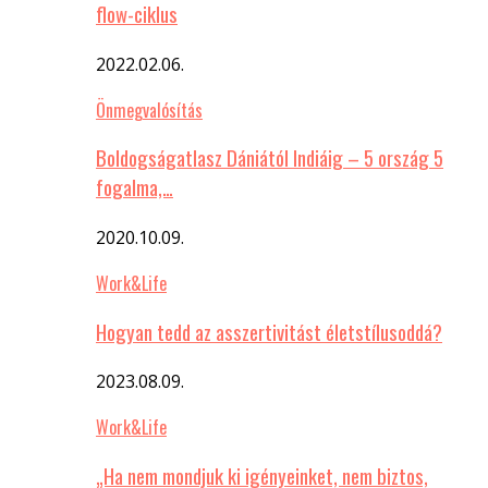
flow-ciklus
2022.02.06.
Önmegvalósítás
Boldogságatlasz Dániától Indiáig – 5 ország 5
fogalma,…
2020.10.09.
Work&Life
Hogyan tedd az asszertivitást életstílusoddá?
2023.08.09.
Work&Life
„Ha nem mondjuk ki igényeinket, nem biztos,