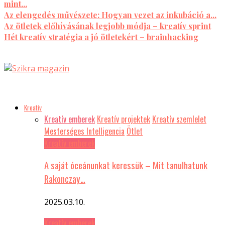
mint...
Az elengedés művészete: Hogyan vezet az inkubáció a...
Az ötletek előhívásának legjobb módja – kreatív sprint
Hét kreatív stratégia a jó ötletekért – brainhacking
Kreatív
Kreatív emberek
Kreatív projektek
Kreatív szemlelet
Mesterséges Intelligencia
Ötlet
Kreatív emberek
A saját óceánunkat keressük – Mit tanulhatunk
Rakonczay…
2025.03.10.
Kreatív emberek