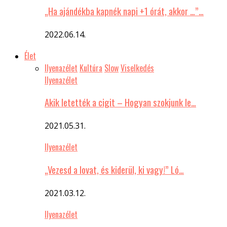
„Ha ajándékba kapnék napi +1 órát, akkor …”…
2022.06.14.
Élet
Ilyenazélet
Kultúra
Slow
Viselkedés
Ilyenazélet
Akik letették a cigit – Hogyan szokjunk le…
2021.05.31.
Ilyenazélet
„Vezesd a lovat, és kiderül, ki vagy!” Ló…
2021.03.12.
Ilyenazélet