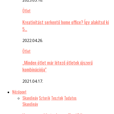
Ötlet
Kreativitást serkentő home office? Így alakítsd ki
5…
2022.04.26.
Ötlet
„Minden ötlet már létező ötletek újszerű
kombinációja”
2021.04.17.
Nézőpont
Skandináv
Sztorik
Tesztek
Tudatos
Skandináv