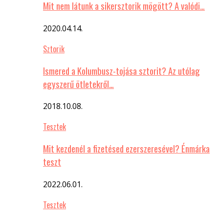
Mit nem látunk a sikersztorik mögött? A valódi…
2020.04.14.
Sztorik
Ismered a Kolumbusz-tojása sztorit? Az utólag
egyszerű ötletekről…
2018.10.08.
Tesztek
Mit kezdenél a fizetésed ezerszeresével? Énmárka
teszt
2022.06.01.
Tesztek